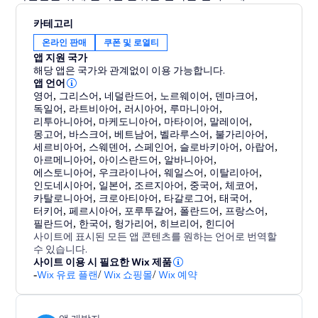
카테고리
온라인 판매
쿠폰 및 로열티
앱 지원 국가
해당 앱은 국가와 관계없이 이용 가능합니다.
앱 언어
영어
,
그리스어
,
네덜란드어
,
노르웨이어
,
덴마크어
,
독일어
,
라트비아어
,
러시아어
,
루마니아어
,
리투아니아어
,
마케도니아어
,
마타이어
,
말레이어
,
몽고어
,
바스크어
,
베트남어
,
벨라루스어
,
불가리아어
,
세르비아어
,
스웨덴어
,
스페인어
,
슬로바키아어
,
아랍어
,
아르메니아어
,
아이스란드어
,
알바니아어
,
에스토니아어
,
우크라이나어
,
웨일스어
,
이탈리아어
,
인도네시아어
,
일본어
,
조르지아어
,
중국어
,
체코어
,
카탈로니아어
,
크로아티아어
,
타갈로그어
,
태국어
,
터키어
,
페르시아어
,
포루투갈어
,
폴란드어
,
프랑스어
,
필란드어
,
한국어
,
헝가리어
,
히브리어
,
힌디어
사이트에 표시된 모든 앱 콘텐츠를 원하는 언어로 번역할
수 있습니다.
사이트 이용 시 필요한 Wix 제품
-
Wix 유료 플랜
/
Wix 쇼핑몰
/
Wix 예약