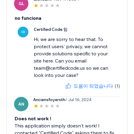
GL
no funciona
Certified Code 팀
CE
Hi, we are sorry to hear that. To
protect users' privacy, we cannot
provide solutions specific to your
site here. Can you email
team@certifiedcode.us so we can
도움이 되었습니다
(1)
Anciensfoyersth
/ Jul 16, 2024
AN
Does not work !
This application simply doesn't work! I
contacted "Certified Code" asking them to fix