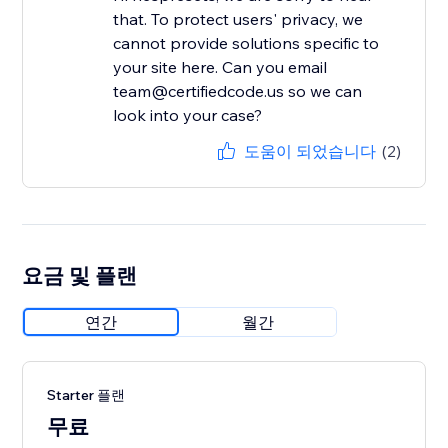
that. To protect users' privacy, we
cannot provide solutions specific to
your site here. Can you email
team@certifiedcode.us so we can
look into your case?
도움이 되었습니다
(2)
요금 및 플랜
연간
월간
Starter 플랜
무료