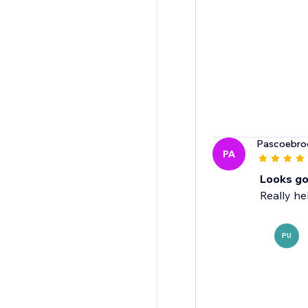
Pascoebro
PA
Looks go
Really he
PU