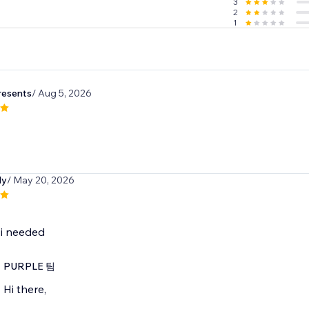
3
2
1
resents
/ Aug 5, 2026
dy
/ May 20, 2026
 i needed
PURPLE 팀
Hi there,