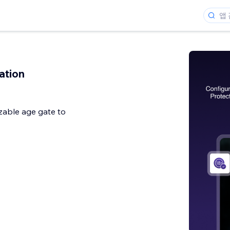
ation
zable age gate to
개