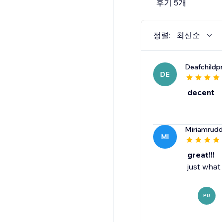
후기 5개
정렬:
최신순
Deafchildp
DE
decent
Miriamrud
MI
great!!!
just what
PU