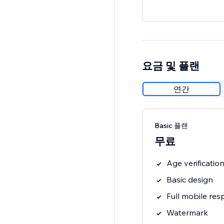
요금 및 플랜
연간
Basic 플랜
무료
Age verificati
Basic design
Full mobile res
Watermark