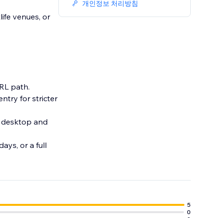
개인정보 처리방침
life venues, or
URL path.
ntry for stricter
n desktop and
ays, or a full
5
0