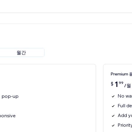
월간
Premium 
1
99
$
/월
No wa
on pop-up
Full de
Add y
ponsive
Priori