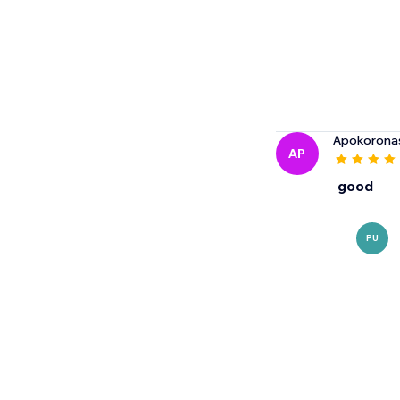
Apokorona
AP
good
PU