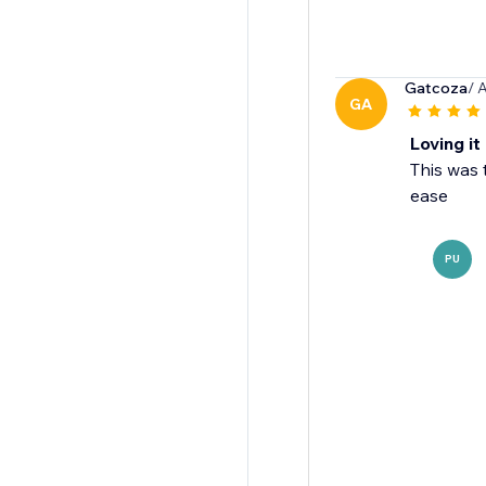
Gatcoza
/ 
GA
Loving it
This was 
ease
PU