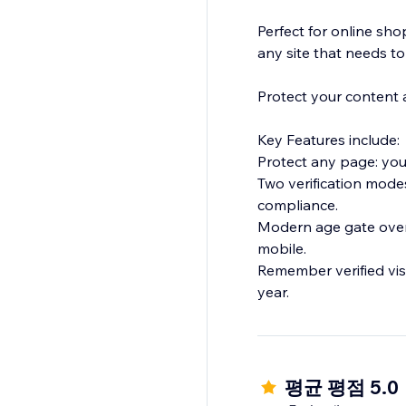
Perfect for online sho
any site that needs to
Protect your content a
Key Features include:
Protect any page: your
Two verification modes
compliance.
Modern age gate overl
mobile.
Remember verified visit
year.
평균 평점 5.0