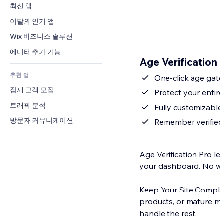
전환율
창고 서비스
최신 앱
PDF
이미지 효과
채팅
드롭쉬핑
파일 공유
이달의 인기 앱
버튼 & 메뉴
메모
유료 플랜 및 구독
소식
배너 및 배지
Wix 비즈니스 솔루션
전화번호
크라우드펀딩
콘텐츠 서비스
계산기
커뮤니티
에디터 추가 기능
식품 및 음료
Age Verificatio
텍스트 효과
검색
평가와 후기
추천 앱
일기예보
One-click age gat
CRM
잠재 고객 모집
차트 및 표
Protect your entir
트래픽 분석
Fully customizable
방문자 커뮤니케이션
Remember verified
Age Verification Pro l
your dashboard. No wi
Keep Your Site Complia
products, or mature ma
handle the rest.