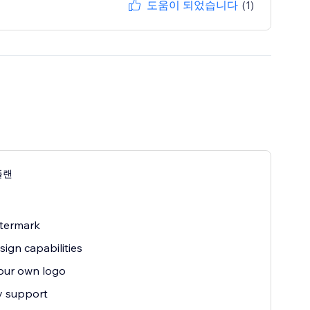
도움이 되었습니다
(1)
플랜
termark
sign capabilities
our own logo
ty support