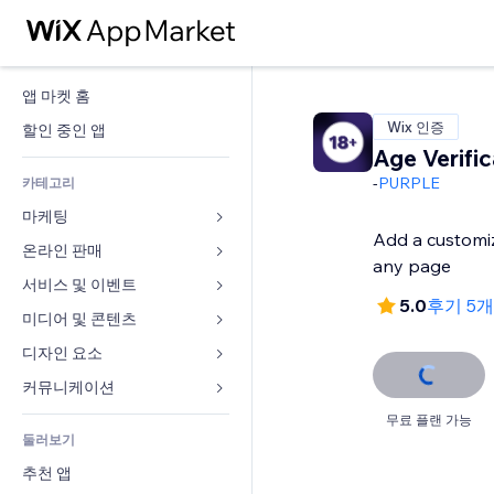
앱 마켓 홈
Wix 인증
할인 중인 앱
Age Verific
-
PURPLE
카테고리
마케팅
Add a customi
온라인 판매
광고
any page
모바일
서비스 및 이벤트
쇼핑몰 관련 앱
5.0
후기 5
사이트 통계
배송
미디어 및 콘텐츠
호텔
SNS
판매 버튼
이벤트
디자인 요소
갤러리
SEO
온라인 강좌
음식점
뮤직
지도 및 내비게이션
커뮤니케이션 
참가 유도
주문형 인쇄
부동산
팟캐스트
개인정보 및 보안
양식
무료 플랜 가능
사이트 목록
회계
둘러보기
예약
사진
시계
블로그
이메일
쿠폰 및 로열티
추천 앱
동영상
페이지 템플릿
설문