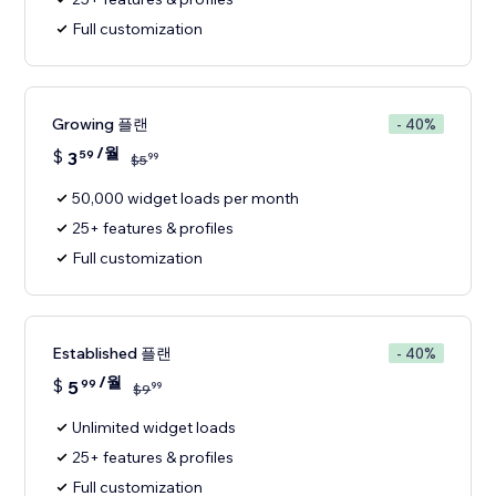
Full customization
Growing 플랜
- 40%
/월
$
3
59
99
$
5
50,000 widget loads per month
25+ features & profiles
Full customization
Established 플랜
- 40%
/월
$
5
99
99
$
9
Unlimited widget loads
25+ features & profiles
Full customization