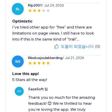
Rlp2001
/ Jul 24, 2026
RL
Optimistic
I've tried other app for "free" and there are
limitations on page views. I still have to look
into if this is the same kind of "trail"...
도움이 되었습니다
(0)
Weskusjoulekkerding
/ Jul 21, 2026
WE
Love this app!
5 Stars all the way!
EazeSoft 팀
EA
Thank you so much for the amazing
feedback! 😊 We're thrilled to hear
you're loving the app. We truly