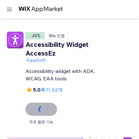
- 40%
Wix 인증
Accessibility Widget
AccessEz
-
EazeSoft
Accessibility widget with ADA,
WCAG, EAA tools
5.0
후기 62개
무료 플랜 가능