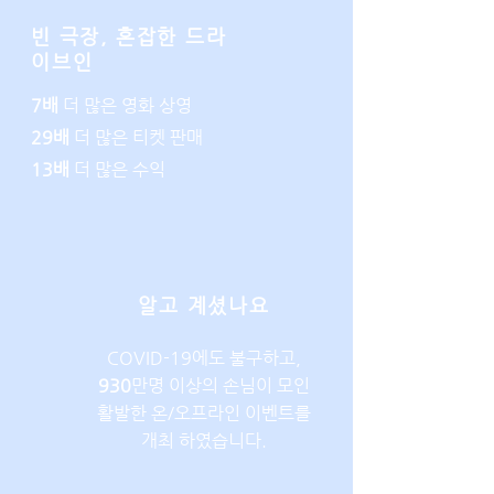
빈 극장, 혼잡한 드라
이브인
7배
더 많은 영화 상영
29배
더 많은 티켓 판매
13배
더 많은 수익
알고 계셨나요
COVID-19에도 불구하고,
930
만명 이상의 손님이 모인
활발한 온/오프라인 이벤트를
개최 하였습니다.