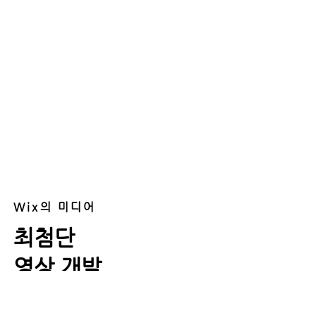
1억 1600만개의 디자
인 요소를 사용하여 방
문자를 사로잡고 온라
인에서 스토리를 돋보
이게 했습니다.
Wix의 미디어
최첨단
영상 개발
14K 고품질 무료 이미지, 비디오 및 벡