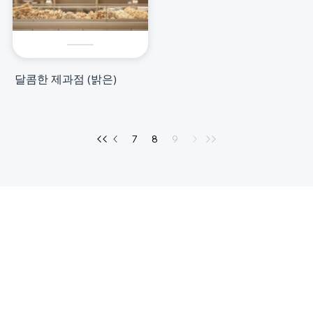
달콤한 제과점 (밝은)
7
8
9