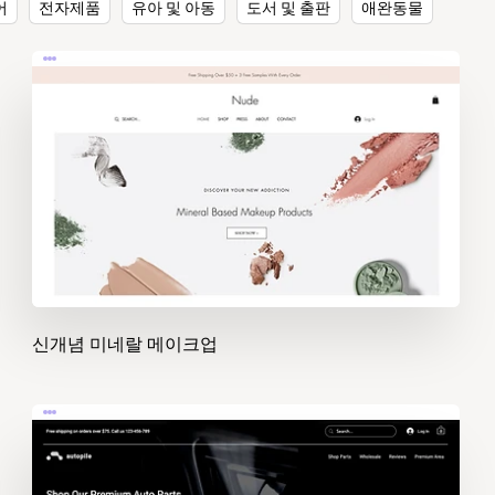
어
전자제품
유아 및 아동
도서 및 출판
애완동물
신개념 미네랄 메이크업