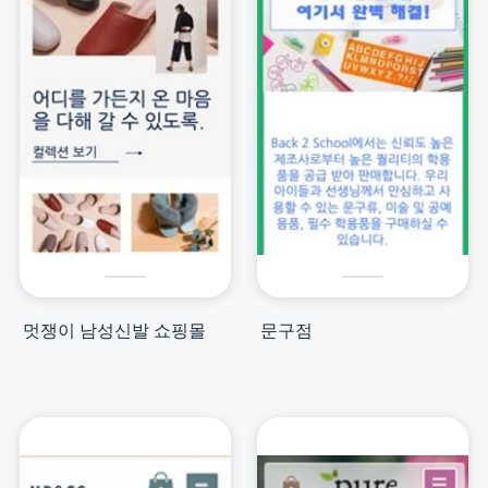
멋쟁이 남성신발 쇼핑몰
문구점