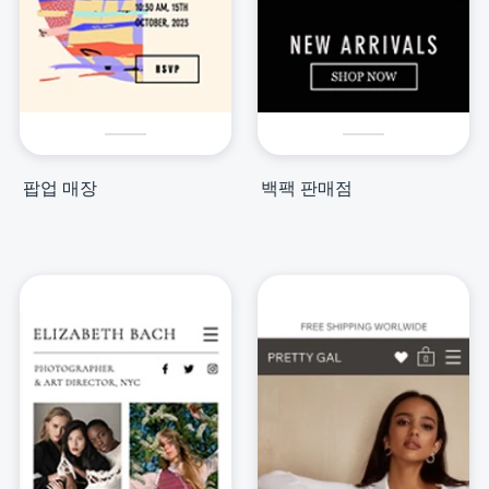
팝업 매장
백팩 판매점