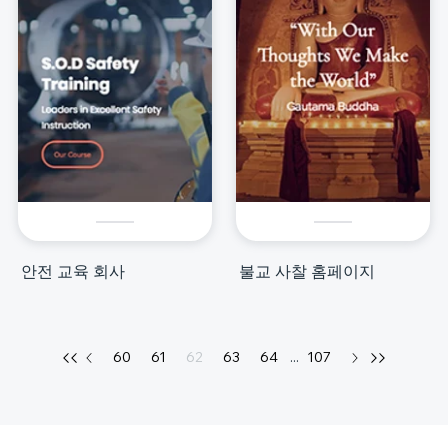
안전 교육 회사
불교 사찰 홈페이지
60
61
62
63
64
...
107