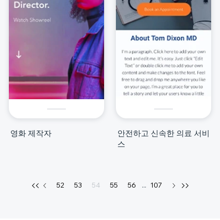
영화 제작자
안전하고 신속한 의료 서비
스
52
53
54
55
56
...
107