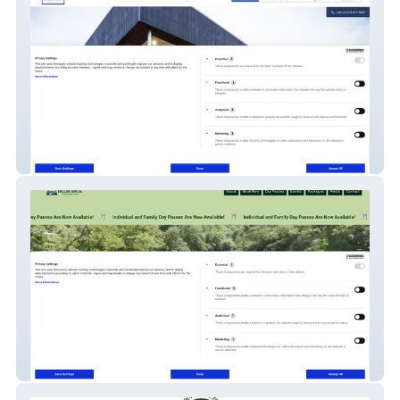
DG Mortgage Team
Toccoa House Properties