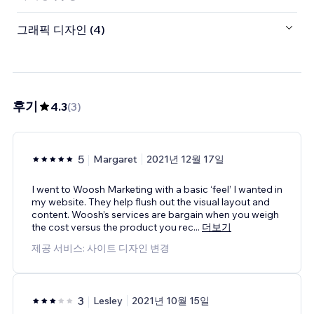
그래픽 디자인 (4)
후기
4.3
(
3
)
5
Margaret
2021년 12월 17일
I went to Woosh Marketing with a basic ‘feel’ I wanted in
my website. They help flush out the visual layout and
content. Woosh’s services are bargain when you weigh
the cost versus the product you rec
...
더보기
제공 서비스: 사이트 디자인 변경
3
Lesley
2021년 10월 15일