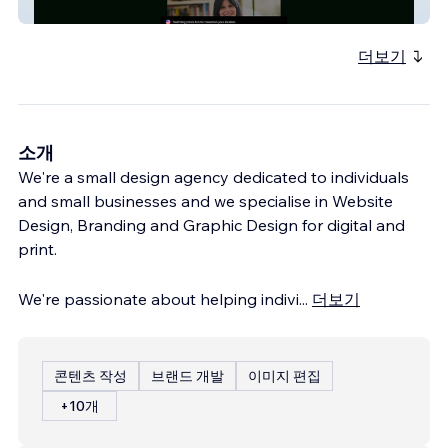
Mariana Saad
더보기
소개
We're a small design agency dedicated to individuals
and small businesses and we specialise in Website
Design, Branding and Graphic Design for digital and
print.
We're passionate about helping indivi
...
더보기
콘텐츠 작성
브랜드 개발
이미지 편집
+10개