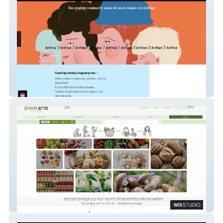
ArtFlow
freshfarm