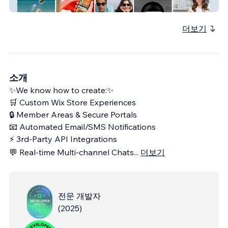
Boyastudio
더보기
소개
✨We know how to create:✨
🛒 Custom Wix Store Experiences
🔒 Member Areas & Secure Portals
📧 Automated Email/SMS Notifications
⚡ 3rd-Party API Integrations
💬 Real-time Multi-channel Chats
...
더보기
전문 개발자
(
2025
)