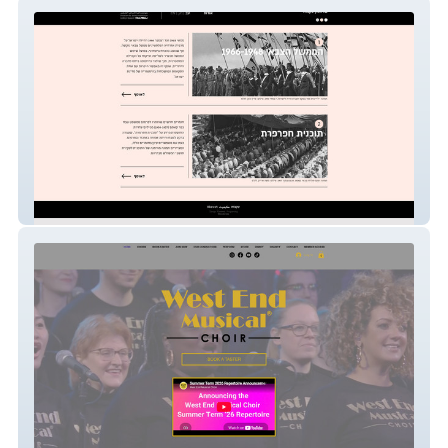
אוספי מסמכים | עקבות
WestEndMusicalChoir