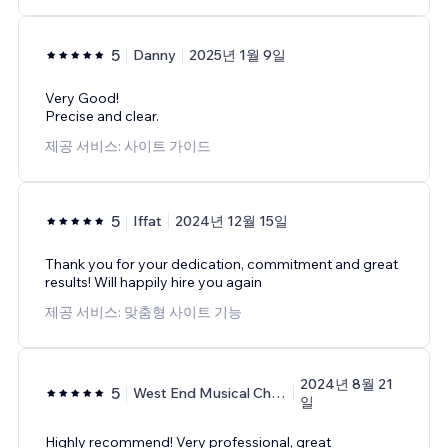
5
Danny
2025년 1월 9일
Very Good!
Precise and clear.
제공 서비스: 사이트 가이드
5
Iffat
2024년 12월 15일
Thank you for your dedication, commitment and great
results! Will happily hire you again
제공 서비스: 맞춤형 사이트 기능
2024년 8월 21
5
West End Musical Choir
일
Highly recommend! Very professional, great