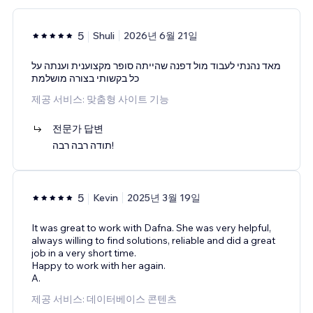
5
Shuli
2026년 6월 21일
מאד נהנתי לעבוד מול דפנה שהייתה סופר מקצוענית וענתה על
כל בקשותי בצורה מושלמת
제공 서비스: 맞춤형 사이트 기능
전문가 답변
תודה רבה רבה!
5
Kevin
2025년 3월 19일
It was great to work with Dafna. She was very helpful,
always willing to find solutions, reliable and did a great
job in a very short time.
Happy to work with her again.
A.
제공 서비스: 데이터베이스 콘텐츠