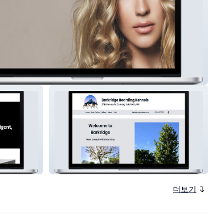
Hair and Body
Barkridge
더보기