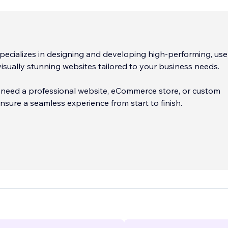
pecializes in designing and developing high-performing, use
 visually stunning websites tailored to your business needs.
need a professional website, eCommerce store, or custom
ensure a seamless experience from start to finish.
tner | 159 Projects at Wix Marketplace | 320 Websites Built
 Experience in Creating Websites that Drive Results
...