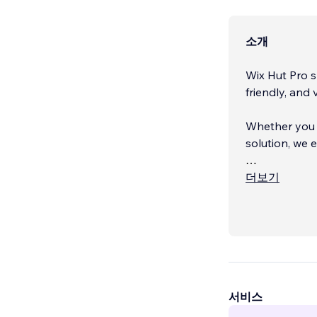
소개
Wix Hut Pro s
friendly, and
Whether you 
solution, we 
✅ Top Wix Par
더보기
✅ 5+ Years of
서비스