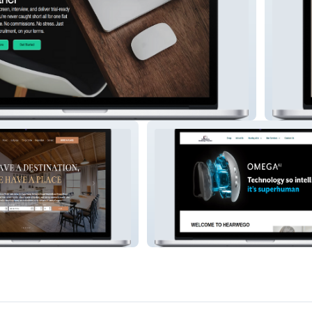
Harlow 
ry
My Site