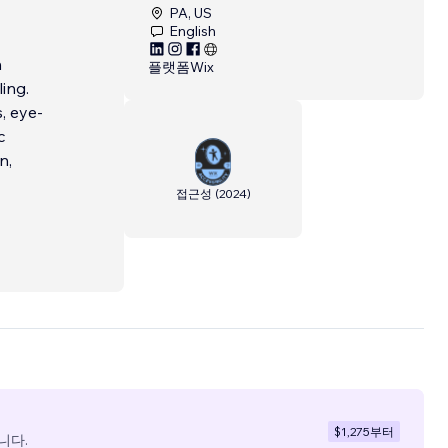
PA, US
English
n
플랫폼
Wix
ling.
, eye-
c
n,
접근성
(
2024
)
$1,275
부터
니다.