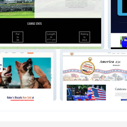
lub
Rabid 
Montrose PA July 4th