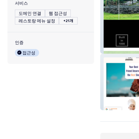
서비스
도메인 연결
웹 접근성
레스토랑 메뉴 설정
+21개
인증
The Montrose C
접근성
H3kennels