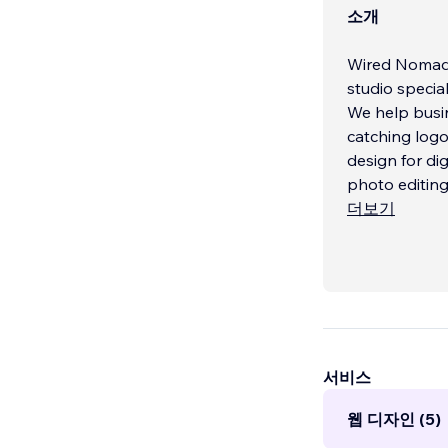
소개
Wired Nomad 
studio specia
We help busin
catching logo
design for di
photo editing
더보기
서비스
웹 디자인 (5)