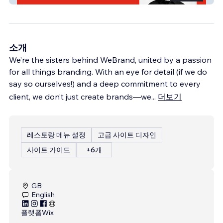
소개
We’re the sisters behind WeBrand, united by a passion
for all things branding. With an eye for detail (if we do
say so ourselves!) and a deep commitment to every
client, we don’t just create brands—we
...
더보기
레스토랑 메뉴 설정
고급 사이트 디자인
사이트 가이드
+6개
GB
English
플랫폼
Wix