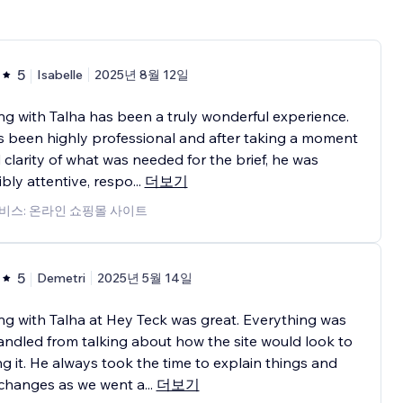
5
Isabelle
2025년 8월 12일
g with Talha has been a truly wonderful experience.
 been highly professional and after taking a moment
d clarity of what was needed for the brief, he was
ibly attentive, respo
...
더보기
비스: 온라인 쇼핑몰 사이트
5
Demetri
2025년 5월 14일
g with Talha at Hey Teck was great. Everything was
andled from talking about how the site would look to
ng it. He always took the time to explain things and
changes as we went a
...
더보기