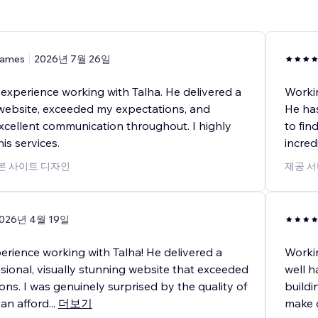
ames
2026년 7월 26일
 experience working with Talha. He delivered a
Workin
 website, exceeded my expectations, and
He has
xcellent communication throughout. I highly
to fin
s services.
incred
기본 사이트 디자인
제공 서
026년 4월 19일
erience working with Talha! He delivered a
Workin
sional, visually stunning website that exceeded
well h
ns. I was genuinely surprised by the quality of
buildi
 an afford
...
더보기
make 