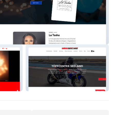
tashawoods.com
Töff Center Seeland