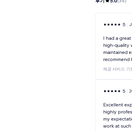
후기
5.0
(
34
)
5
J
I had a great
high-quality
maintained e
recommend hi
제공 서비스: 
5
2
Excellent exp
highly profes
my expectatio
work at such