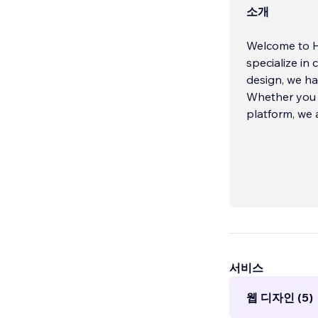
소개
Welcome to HeyTeck! We are a team of creative and experienced designers who
specialize in
design, we ha
Whether you 
platform, we 
서비스
웹 디자인 (5)