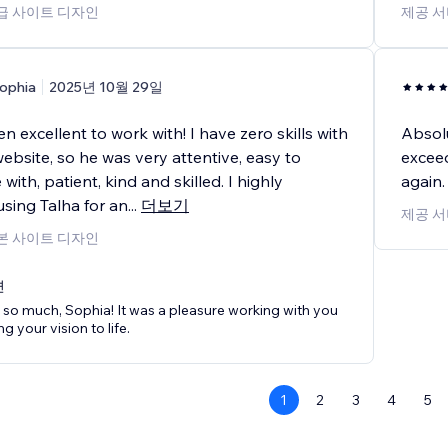
고급 사이트 디자인
제공 서
ophia
2025년 10월 29일
n excellent to work with! I have zero skills with
Absolu
ebsite, so he was very attentive, easy to
exceed
ith, patient, kind and skilled. I highly
again.
ing Talha for an
...
더보기
제공 서
기본 사이트 디자인
변
so much, Sophia! It was a pleasure working with you
g your vision to life.
1
2
3
4
5