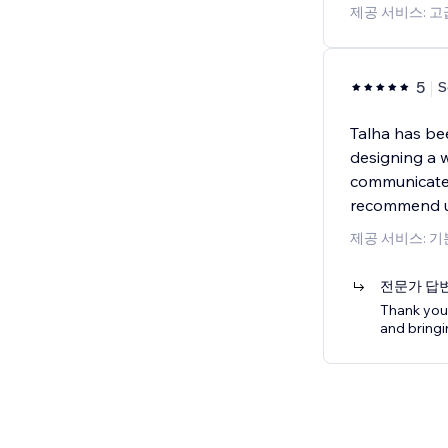
제공 서비스: 
5
S
Talha has bee
designing a w
communicate w
recommend us
제공 서비스: 
전문가 답
Thank you 
and bringin