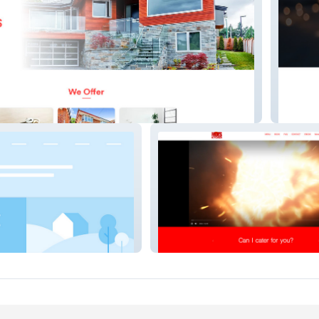
ties
www.la
Moes Kitchen