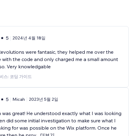
5
2024년 4월 18일
volutions were fantasic, they helped me over the
 with the code and only charged me a small amount
 so. Very knowledgable
비스: 코딩 가이드
5
Micah
2023년 5월 2일
n was great! He understood exactly what I was looking
ven did some initial investigation to make sure what I
king for was possible on the Wix platform. Once he
re then he prov
...
더보기