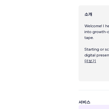
소개
Welcome! I he
into growth-d
tape.
Starting or s
digital prese
integrations 
더보기
squarely on y
awareness).
What you get
서비스