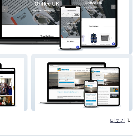
 Store UK
Matrons
더보기