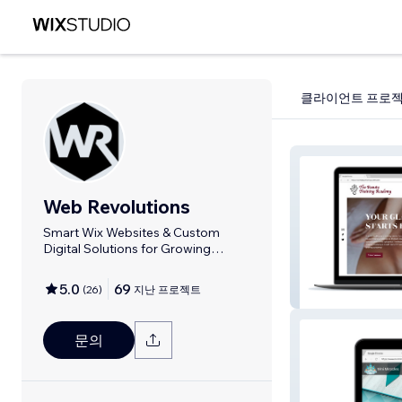
클라이언트 프로
Web Revolutions
Smart Wix Websites & Custom
Digital Solutions for Growing
Businesses!
5.0
69
(
26
)
지난 프로젝트
The Beauty Tra
문의