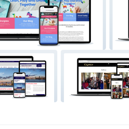
ursery
Griffee
trol
Inside Outside London