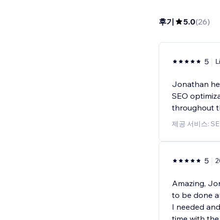
후기
5.0
(
26
)
5
L
Jonathan hel
SEO optimiza
throughout t
제공 서비스: S
5
2
Amazing, Jo
to be done a
I needed and
time with th