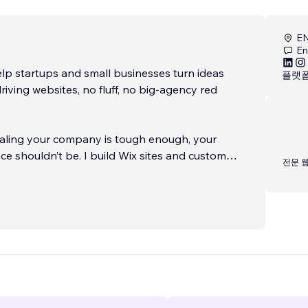
EN
En
lp startups and small businesses turn ideas
플랫
riving websites, no fluff, no big-agency red
caling your company is tough enough, your
nce shouldn’t be. I build Wix sites and custom
전문 
that look great, perform flawlessly, and focus
our goals (whether that’s leads, sales or brand
 working with me:
...