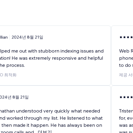
illian
2024년 8월 21일
ped me out with stubborn indexing issues and
Web Re
tion! He was extremely responsive and helpful
phone
he process.
to do
EO 최적화
제공 서
024년 8월 21일
nathan understood very quickly what needed
Triste
nd worked through my list. He listened to what
for, e
 then made it happen. He has always been on
was as
e zoom calls and
...
더보기
was su