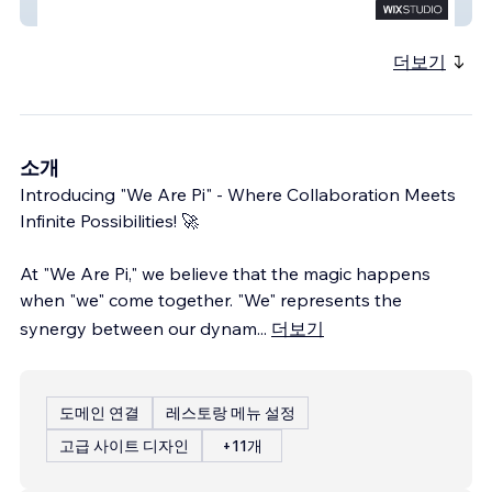
SOCIOFREAK
더보기
소개
Introducing "We Are Pi" - Where Collaboration Meets
Infinite Possibilities! 🚀
At "We Are Pi," we believe that the magic happens
when "we" come together. "We" represents the
synergy between our dynam
...
더보기
도메인 연결
레스토랑 메뉴 설정
고급 사이트 디자인
+11개