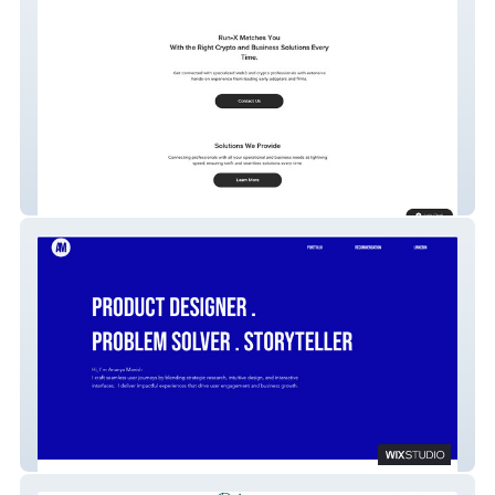
Runx.pro | Web3
Ananyamanish