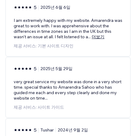
5
2025년 6월 6일
I am extremely happy with my website. Amarendra was
great to work with. I was apprehensive about the
differences in time zones as I am in the UK but this
wasn't an issue at all. I felt listened to a
...
더보기
제공 서비스: 기본 사이트 디자인
5
2025년 5월 29일
very great service my website was done in a very short
time. special thanks to Amarendra Sahoo who has
guided me each and every step clearly and done my
website on time...
제공 서비스: 사이트 가이드
5
Tushar
2024년 9월 2일