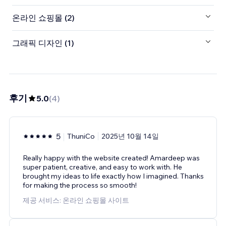
온라인 쇼핑몰 (2)
그래픽 디자인 (1)
후기
5.0
(
4
)
5
ThuniCo
2025년 10월 14일
Really happy with the website created! Amardeep was
super patient, creative, and easy to work with. He
brought my ideas to life exactly how I imagined. Thanks
for making the process so smooth!
제공 서비스: 온라인 쇼핑몰 사이트