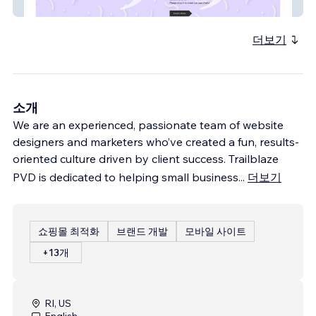
Elite Treats
더보기
소개
We are an experienced, passionate team of website
designers and marketers who’ve created a fun, results-
oriented culture driven by client success. Trailblaze
PVD is dedicated to helping small business
...
더보기
쇼핑몰 최적화
브랜드 개발
모바일 사이트
+13개
RI, US
English