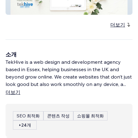
Naturally You Nutrition
더보기
소개
TekHive is a web design and development agency
based in Essex, helping businesses in the UK and
beyond grow online. We create websites that don’t just
look good but also work smoothly on any device, a
...
더보기
SEO 최적화
콘텐츠 작성
쇼핑몰 최적화
+24개