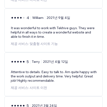
4
William
2021년 9월 4일
It was wonderful to work with Tekhive guys. They were
helpful in all ways to create a wonderful website and
able to finish it in time.
제공 서비스: 맞춤형 사이트 기능
5
Terry
2021년 4월 12일
Attentive to details. Easy to talk to. Am quite happy with
the work output and delivery time. Very helpful. Great
job! Highly recommendable.
제공 서비스: 사이트 이전
5
2021년 3월 24일