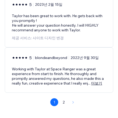
5
2023년 2월 15일
Taylor has been great to work with. He gets back with
you promptly !
He will answer your question honestly. I will HIGHLY
recommend anyone to work with Taylor.
제공 서비스: 사이트 디자인 변경
5
blondeandbeyond
2022년 9월 30일
Working with Taylor at Space Ranger was a great
experience from start to finish. He thoroughly and
promptly answered my questions, he also made this a
really fun, creative experience that I really enj
...
더보기
1
2