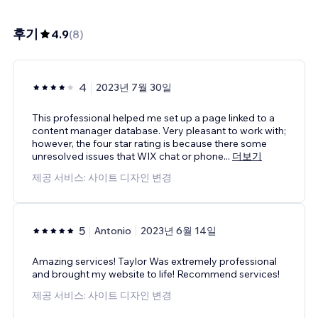
후기
4.9
(
8
)
4
2023년 7월 30일
This professional helped me set up a page linked to a
content manager database. Very pleasant to work with;
however, the four star rating is because there some
unresolved issues that WIX chat or phone
...
더보기
제공 서비스: 사이트 디자인 변경
5
Antonio
2023년 6월 14일
Amazing services! Taylor Was extremely professional
and brought my website to life! Recommend services!
제공 서비스: 사이트 디자인 변경