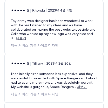
5
Rhonda
2023년 4월 4일
Taylor my web designer has been wonderful to work
with. He has listened to my ideas and we have
collaborated on making the best website possible and
Celia who worked up my new logo was very nice and
d
...
더보기
제공 서비스: 기본 사이트 디자인
5
Tiffany
2023년 2월 26일
I had initially hired someone less expensive, and they
were awful. I connected with Space Rangers and while I
had to spend more money, it was absolutely worth it.
My website is gorgeous, Space Rangers
...
더보기
제공 서비스: 기본 사이트 디자인