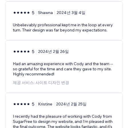
5
Shawna
2024년 3월 4일
Unbelievably professional kept me in the loop at every
turn. Their design was far beyond my expectations.
5
2024년 2월 26일
Had an amazing experience with Cody and the team --
so grateful for the time and care they gave to my site.
Highly recommended!
제공 서비스: 사이트 디자인 변경
5
Kristine
2024년 2월 25일
I recently had the pleasure of working with Cody from
SugarFree to design my website, and I'm pleased with
the final outcome. The website looks fantastic, and it's