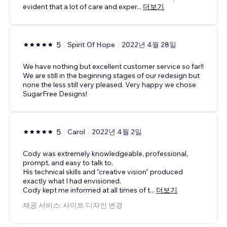
evident that a lot of care and exper
...
더보기
5
Spirit Of Hope
2022년 4월 28일
We have nothing but excellent customer service so far!!
We are still in the beginning stages of our redesign but
none the less still very pleased. Very happy we chose
SugarFree Designs!
5
Carol
2022년 4월 2일
Cody was extremely knowledgeable, professional,
prompt, and easy to talk to.
His technical skills and "creative vision" produced
exactly what I had envisioned.
Cody kept me informed at all times of t
...
더보기
제공 서비스: 사이트 디자인 변경