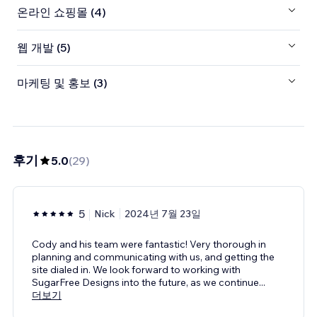
온라인 쇼핑몰 (4)
웹 개발 (5)
마케팅 및 홍보 (3)
후기
5.0
(
29
)
5
Nick
2024년 7월 23일
Cody and his team were fantastic! Very thorough in
planning and communicating with us, and getting the
site dialed in. We look forward to working with
SugarFree Designs into the future, as we continue
...
더보기