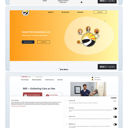
Kings Head Tattoo
Sunny Path Associates