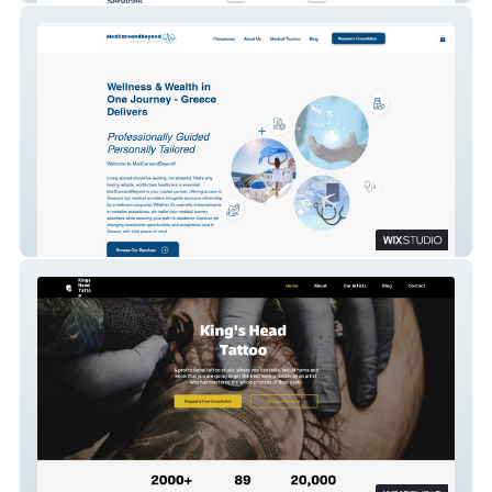
MedCareandBeyond