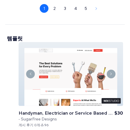
1
2
3
4
5
템플릿
Handyman, Electrician or Service Based Business
$30
-
SugarFree Designs
게시 후기 0개
96