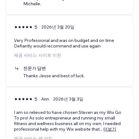
Michelle.
5
2026년 3월 20일
Very Professional and was on budget and on time
Defiantly would recommend and use again
제공 서비스: 사이트 이전
전문가 답변
Thanks Jesse and best of luck.
5
Ann
2026년 3월 3일
I am so relieved to have chosen Steven as my Wix Go
To pro! As solo entrepreneur and running my small
fitness and wellness business all on my own, I needed
professional help with my Wix website that
...
더보기
제공 서비스: 앱 설치