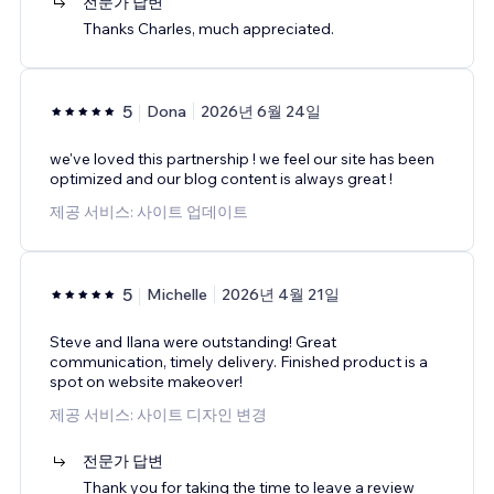
전문가 답변
Thanks Charles, much appreciated.
5
Dona
2026년 6월 24일
we've loved this partnership ! we feel our site has been
optimized and our blog content is always great !
제공 서비스: 사이트 업데이트
5
Michelle
2026년 4월 21일
Steve and Ilana were outstanding! Great
communication, timely delivery. Finished product is a
spot on website makeover!
제공 서비스: 사이트 디자인 변경
전문가 답변
Thank you for taking the time to leave a review