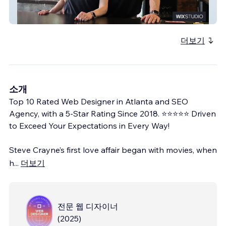
Salt 2.0
더보기
소개
Top 10 Rated Web Designer in Atlanta and SEO
Agency, with a 5-Star Rating Since 2018. ⭐⭐⭐⭐⭐ Driven
to Exceed Your Expectations in Every Way!
Steve Crayne’s first love affair began with movies, when
h
...
더보기
전문 웹 디자이너
(
2025
)