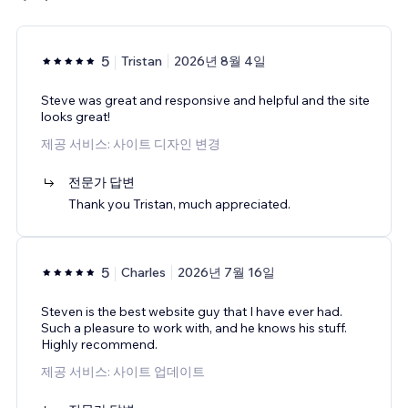
5
Tristan
2026년 8월 4일
Steve was great and responsive and helpful and the site
looks great!
제공 서비스: 사이트 디자인 변경
전문가 답변
Thank you Tristan, much appreciated.
5
Charles
2026년 7월 16일
Steven is the best website guy that I have ever had.
Such a pleasure to work with, and he knows his stuff.
Highly recommend.
제공 서비스: 사이트 업데이트