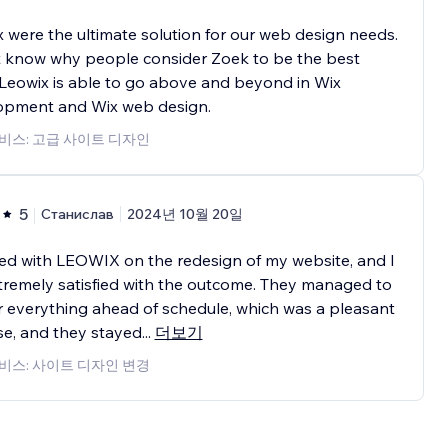
 were the ultimate solution for our web design needs.
t know why people consider Zoek to be the best
Leowix is able to go above and beyond in Wix
opment and Wix web design.
비스: 고급 사이트 디자인
5
Станислав
2024년 10월 20일
ed with LEOWIX on the redesign of my website, and I
remely satisfied with the outcome. They managed to
r everything ahead of schedule, which was a pleasant
se, and they stayed
...
더보기
비스: 사이트 디자인 변경