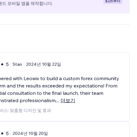
$225
부터
랜드 모바일 앱을 제작합니다.
5
Stan
2024년 10월 22일
nered with Leowix to build a custom forex community
rm and the results exceeded my expectations! From
itial consultation to the final launch, their team
strated professionalism,
...
더보기
비스: 맞춤형 디자인 및 효과
5
2024년 10월 20일