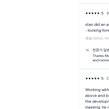
5
2
stan did an a
- looking for
제공 서비스: 
전문가 답
Thanks Mat
and runnin
5
C
Working with
above and be
the developme
meeting, he 