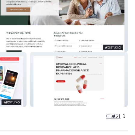
ve Wealth
CureEon
더보기