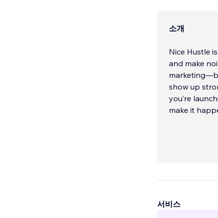
소개
Nice Hustle i
and make noi
marketing—bl
show up stron
you’re launch
make it happ
서비스