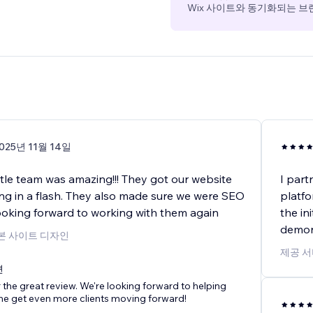
Wix 사이트와 동기화되는 브
025년 11월 14일
tle team was amazing!!! They got our website
I part
ng in a flash. They also made sure we were SEO
platfo
ooking forward to working with them again
the in
demon
기본 사이트 디자인
제공 서
변
 the great review. We're looking forward to helping
me get even more clients moving forward!