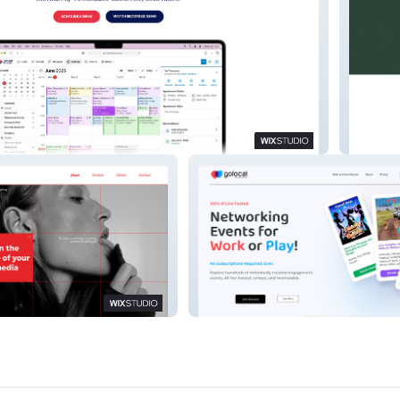
Selecti
GoLocal Virtual