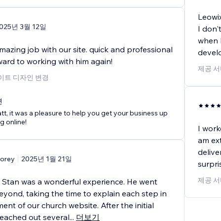
Leowix
025년 3월 12일
I don'
when 
mazing job with our site. quick and professional
devel
ward to working with him again!
제공 서
사이트 디자인 변경
변
t, it was a pleasure to help you get your business up
g online!
I work
am ext
delive
orey
2025년 1월 21일
surpri
제공 서
 Stan was a wonderful experience. He went
yond, taking the time to explain each step in
nt of our church website. After the initial
reached out several
...
더보기