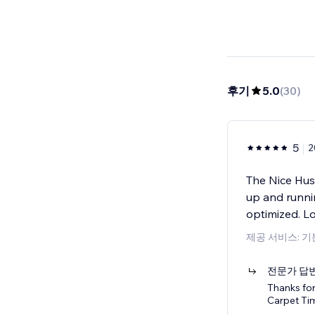
후기
5.0
(
30
)
5
2
The Nice Hus
up and runni
optimized. L
제공 서비스: 
전문가 답
Thanks for
Carpet Ti