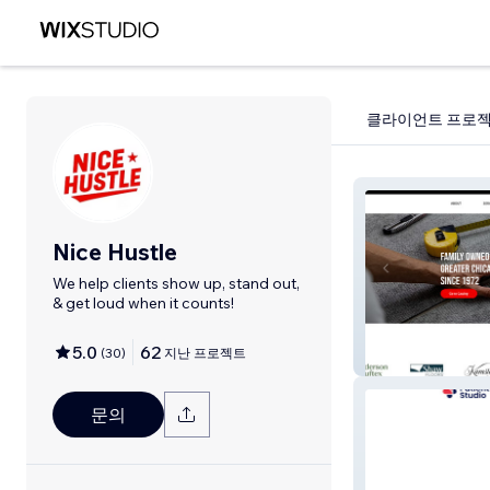
클라이언트 프로
Nice Hustle
We help clients show up, stand out,
& get loud when it counts!
5.0
62
(
30
)
지난 프로젝트
Carpet Time Inc
문의