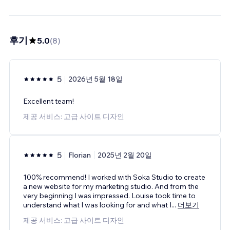
후기
5.0
(
8
)
5
2026년 5월 18일
Excellent team!
제공 서비스: 고급 사이트 디자인
5
Florian
2025년 2월 20일
100% recommend! I worked with Soka Studio to create
a new website for my marketing studio. And from the
very beginning I was impressed. Louise took time to
understand what I was looking for and what I
...
더보기
제공 서비스: 고급 사이트 디자인