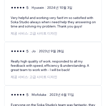
5
Hyusein
2024년 10월 3일
Very helpful and working very fast! im so satisfied with
Soka Studio always when i need help they answering on
time and solving my problem. Thank you guys!
제공 서비스: 고급 사이트 디자인
5
Jo
2023년 9월 28일
Really high quality of work. responded to all my
feedback with speed, efficiency & understanding. A
great team to work with - I will be back!
제공 서비스: 고급 사이트 디자인
5
Mofoluke
2023년 6월 11일
Everyone on the Soka Studio's team was fantastic, they