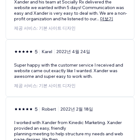
Xander and his team at Socially Rx delivered the
website we wanted within 5 days! Communication was
easy and Xander is very easy to deal with. We are a non-
profit organization and he listened to our
...
더보기
제공 서비스: 기본 사이트 디자인
5
Karel
2022년 4월 24일
Super happy with the customer service I received and
website came out exactly like I wanted. Xander was
awesome and super easy to work with.
제공 서비스: 기본 사이트 디자인
5
Robert
2022년 2월 18일
I worked with Xander from Kinedic Marketing. Xander
provided an easy, friendly
planning meeting to help structure my needs and web
page desires. He then