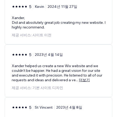
5
Kevin
2024년 11월 27일
Xander,
Did and absolutely great job creating my new website. I
highly recommend.
제공 서비스: 사이트 이전
5
2023년 4월 14일
Xander helped us create a new Wix website and we
couldn't be happier. He had a great vision for our site
and executed it with precision. He listened to all of our
requests and ideas and delivered a ve
...
더보기
제공 서비스: 기본 사이트 디자인
5
St Vincent
2023년 4월 8일