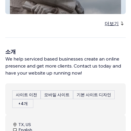
MLK FAME
더보기
소개
We help serviced based businesses create an online
presence and get more clients. Contact us today and
have your website up running now!
사이트 이전
모바일 사이트
기본 사이트 디자인
+4개
TX, US
English