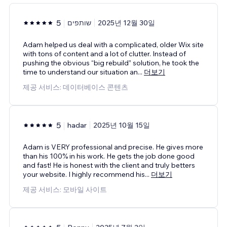
5
שותפים
2025년 12월 30일
Adam helped us deal with a complicated, older Wix site
with tons of content and a lot of clutter. Instead of
pushing the obvious “big rebuild” solution, he took the
time to understand our situation an
...
더보기
제공 서비스: 데이터베이스 콘텐츠
5
hadar
2025년 10월 15일
Adam is VERY professional and precise. He gives more
than his 100% in his work. He gets the job done good
and fast! He is honest with the client and truly betters
your website. I highly recommend his
...
더보기
제공 서비스: 모바일 사이트