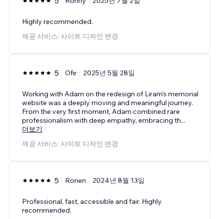
5
Ronny
2025년 7월 2일
Highly recommended.
제공 서비스: 사이트 디자인 변경
5
Ofir
2025년 5월 28일
Working with Adam on the redesign of Liram’s memorial
website was a deeply moving and meaningful journey.
From the very first moment, Adam combined rare
professionalism with deep empathy, embracing th
...
더보기
제공 서비스: 사이트 디자인 변경
5
Ronen
2024년 8월 13일
Professional, fast, accessible and fair. Highly
recommended.