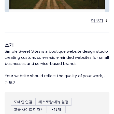
Friends Of Lakeview
더보기
소개
Simple Sweet Sites is a boutique website design studio
creating custom, conversion-minded websites for small
businesses and service-based brands.
Your website should reflect the quality of your work,
...
더보기
도메인 연결
레스토랑 메뉴 설정
고급 사이트 디자인
+13개