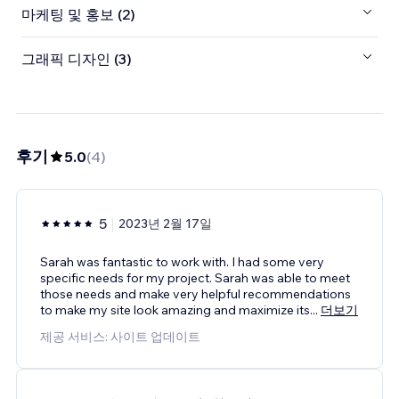
마케팅 및 홍보 (2)
그래픽 디자인 (3)
후기
5.0
(
4
)
5
2023년 2월 17일
Sarah was fantastic to work with. I had some very
specific needs for my project. Sarah was able to meet
those needs and make very helpful recommendations
to make my site look amazing and maximize its
...
더보기
제공 서비스: 사이트 업데이트