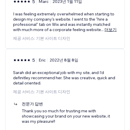
5
Marc
2023년 1월 11일
I was feeling extremely overwhelmed when starting to
design my company's website. I went to the "hire a
professional" tab on Wix and was instantly matched
with much more of a corporate feeling website
...
더보기
제공 서비스: 기본 사이트 디자인
5
Eric
2022년 8월 8일
Sarah did an exceptional job with my site, and I'd
definitley recommend her. She was creative, quick and
detail oriented.
제공 서비스: 기본 사이트 디자인
전문가 답변
Thank you so much for trusting me with
showcasing your brand on your new website, it
was my pleasure!!