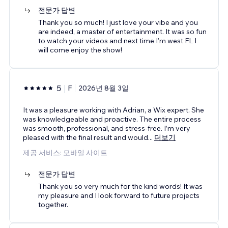
전문가 답변
Thank you so much! I just love your vibe and you
are indeed, a master of entertainment. It was so fun
to watch your videos and next time I’m west FL I
will come enjoy the show!
5
F
2026년 8월 3일
It was a pleasure working with Adrian, a Wix expert. She
was knowledgeable and proactive. The entire process
was smooth, professional, and stress-free. I’m very
pleased with the final result and would
...
더보기
제공 서비스: 모바일 사이트
전문가 답변
Thank you so very much for the kind words! It was
my pleasure and I look forward to future projects
together.