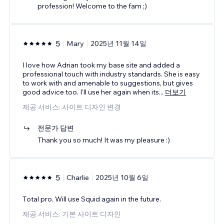
profession! Welcome to the fam ;)
5
Mary
2025년 11월 14일
I love how Adrian took my base site and added a
professional touch with industry standards. She is easy
to work with and amenable to suggestions, but gives
good advice too. I'll use her again when its
...
더보기
제공 서비스: 사이트 디자인 변경
전문가 답변
Thank you so much! It was my pleasure :)
5
Charlie
2025년 10월 6일
Total pro. Will use Squid again in the future.
제공 서비스: 기본 사이트 디자인