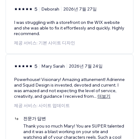
5
Deborah
2026년 7월 27일
I was struggling with a storefront on the WIX website
and she was able to fix it effortlessly and quickly. Highly
recommend.
제공 서비스: 기본 사이트 디자인
5
Mary Sarah
2026년 7월 24일
Powerhouse! Visionary! Amazing attunement! Adrienne
and Squid Design is invested, devoted and current. I
was amazed and not expecting the level of service,
creativity, and guidance I received from
...
더보기
제공 서비스: 사이트 업데이트
전문가 답변
Thank you so much Mary! You are SUPER talented
and it was a blast working on your site and
watching all of your characters reels. Such a cool