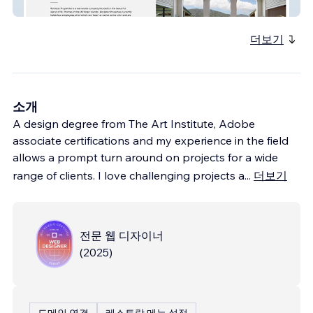
Rockstar Properties
더보기
소개
A design degree from The Art Institute, Adobe
associate certifications and my experience in the field
allows a prompt turn around on projects for a wide
range of clients. I love challenging projects a
...
더보기
전문 웹 디자이너
(
2025
)
도메인 연결
레스토랑 메뉴 설정