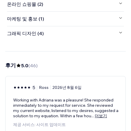
온라인 쇼핑몰 (2)
마케팅 및 홍보 (1)
그래픽 디자인 (4)
후기
5.0
(
46
)
5
Ross
2026년 8월 6일
Working with Adriana was a pleasure! She responded
immediately to my request for service. She reviewed
my current website, listened to my desires, suggested a
solution to my equation. Within a few hou
...
더보기
제공 서비스: 사이트 업데이트