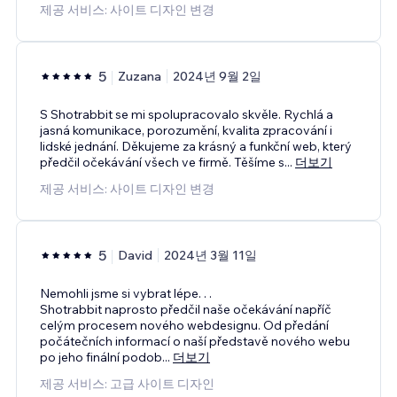
제공 서비스: 사이트 디자인 변경
5
Zuzana
2024년 9월 2일
S Shotrabbit se mi spolupracovalo skvěle. Rychlá a
jasná komunikace, porozumění, kvalita zpracování i
lidské jednání. Děkujeme za krásný a funkční web, který
předčil očekávání všech ve firmě. Těšíme s
...
더보기
제공 서비스: 사이트 디자인 변경
5
David
2024년 3월 11일
Nemohli jsme si vybrat lépe. . .
Shotrabbit naprosto předčil naše očekávání napříč
celým procesem nového webdesignu. Od předání
počátečních informací o naší představě nového webu
po jeho finální podob
...
더보기
제공 서비스: 고급 사이트 디자인