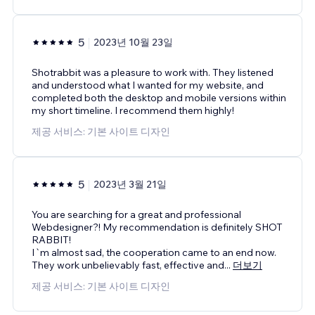
5
2023년 10월 23일
Shotrabbit was a pleasure to work with. They listened
and understood what I wanted for my website, and
completed both the desktop and mobile versions within
my short timeline. I recommend them highly!
제공 서비스: 기본 사이트 디자인
5
2023년 3월 21일
You are searching for a great and professional
Webdesigner?! My recommendation is definitely SHOT
RABBIT!
I`m almost sad, the cooperation came to an end now.
They work unbelievably fast, effective and
...
더보기
제공 서비스: 기본 사이트 디자인