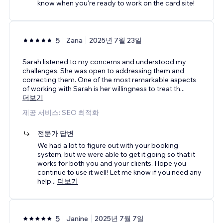
know when you're ready to work on the card site!
5
Zana
2025년 7월 23일
Sarah listened to my concerns and understood my
challenges. She was open to addressing them and
correcting them. One of the most remarkable aspects
of working with Sarah is her willingness to treat th
...
더보기
제공 서비스: SEO 최적화
전문가 답변
We had a lot to figure out with your booking
system, but we were able to get it going so that it
works for both you and your clients. Hope you
continue to use it well! Let me know if you need any
help
...
더보기
5
Janine
2025년 7월 7일