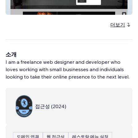
florencecatania
더보기
소개
I am a freelance web designer and developer who
loves working with small businesses and individuals
looking to take their online presence to the next level.
접근성
(
2024
)
도메인 연결
웹 접근성
레스토랑 메뉴 설정