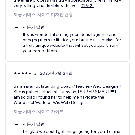
very willing, and flexible with ever
...
더보기
제공 서비스: 사이트 디자인 변경
전문가 답변
It was wonderful pulling your ideas together and
bringing them to life for your business. It makes for
a truly unique website that will set you apart from
your competitors.
5
2025년 7월 24일
Sarah is an outstanding Coach/Teacher/Web Designer!
She is patient, efficient, funny and SUPER SMART!!!! I
am so glad I found her to help me navigate the
Wonderful World of Wix Web Design!
제공 서비스: 사이트 가이드
전문가 답변
I'm glad we could get things going for you! Let me