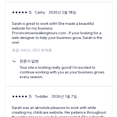
5
Cathy
2026년 2월 18일
Sarah is great to work with! She made a beautiful
website for my business
Provincetownwalkingtours.com . If your looking for a
web designer to help your business grow, Sarah is the
one!
제공 서비스: SEO 최적화
전문가 답변
Your site is looking really good! I'm excited to
continue working with you as your business grows
every season.
5
Toddler
2026년 1월 7일
Sarah was an absolute pleasure to work with while
creating my childcare website. Her patience throughout
the entire process was truly appreciated. She is friendly,