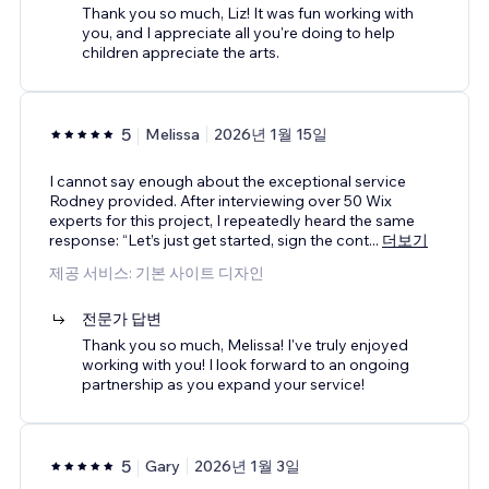
Thank you so much, Liz! It was fun working with
you, and I appreciate all you're doing to help
children appreciate the arts.
5
Melissa
2026년 1월 15일
I cannot say enough about the exceptional service
Rodney provided. After interviewing over 50 Wix
experts for this project, I repeatedly heard the same
response: “Let’s just get started, sign the cont
...
더보기
제공 서비스: 기본 사이트 디자인
전문가 답변
Thank you so much, Melissa! I've truly enjoyed
working with you! I look forward to an ongoing
partnership as you expand your service!
5
Gary
2026년 1월 3일