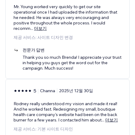
Mr. Young worked very quickly to get our site
operational once I had uploaded the information that
he needed. He was always very encouraging and
positive throughout the whole process. I would
recomm
...
더보기
제공 서비스: 사이트 디자인 변경
전문가 답변
Thank you so much Brenda! I appreciate your trust
in helping you guys get the word out for the
campaign. Much success!
5
Channa
2025년 12월 30일
Rodney really understood my vision and made it real!
And he worked fast. Redesigning my small, boutique
health care company's website had been on the back
burner for a few years. I contacted him about
...
더보기
제공 서비스: 기본 사이트 디자인