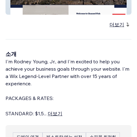
CHANNEL FISH CO
더보기
소개
I'm Rodney Young, Jr., and I'm excited to help you
achieve your business goals through your website. I'm
a Wix Legend-Level Partner with over 15 years of
experience.
PACKAGES & RATES:
STANDARD: $1,5
...
더보기
도메인 연결
레스토랑 메뉴 설정
쇼핑몰 최적화