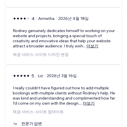
4
Armetha
2026년 4월 18일
Rodney genuinely dedicates himself to working on your
website and projects, bringing a special touch of
creativity and innovative ideas that help your website
attract a broader audience. I truly wish
...
더보기
제공 서비스: 사이트 디자인 변경
5
Liz
2026년 3월 16일
I really couldn’t have figured out how to add multiple
bookings with multiple clients without Rodney’s help. He
was kind and understanding and complimented how far
I’d come on my own with the design.
...
더보기
제공 서비스: 사이트 업데이트
전문가 답변