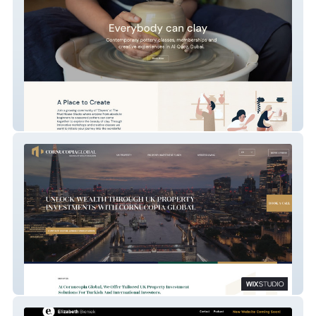
TheMudHouseStudio
Cornucopia Global