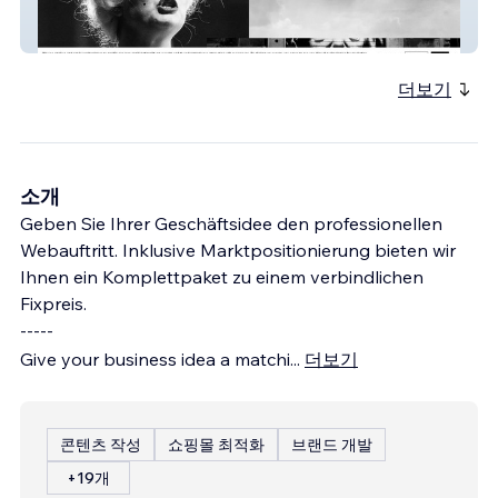
Photography
더보기
소개
Geben Sie Ihrer Geschäftsidee den professionellen
Webauftritt. Inklusive Marktpositionierung bieten wir
Ihnen ein Komplettpaket zu einem verbindlichen
Fixpreis.
-----
Give your business idea a matchi
...
더보기
콘텐츠 작성
쇼핑몰 최적화
브랜드 개발
+19개