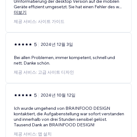
Umformatierung der desktop Version auf die mobilen
Geräte effizient umgesetzt. Sie hat einen Fehler des w
...
더보기
제공 서비스: 사이트 가이드
5
2024년 12월 3일
Bei allen Problemen, immer kompetent, schnell und
nett. Danke schön.
제공 서비스: 고급 사이트 디자인
5
2024년 10월 12일
Ich wurde umgehend von BRAINFOOD DESIGN
kontaktiert, die Aufgabenstellung war sofort verstanden
und innerhalb von drei Stunden sensibel gelöst.
Tausend Dank an BRAINFOOD DESIGN!
제공 서비스: 앱 설치