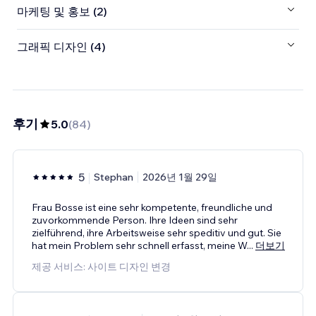
마케팅 및 홍보 (2)
그래픽 디자인 (4)
후기
5.0
(
84
)
5
Stephan
2026년 1월 29일
Frau Bosse ist eine sehr kompetente, freundliche und
zuvorkommende Person. Ihre Ideen sind sehr
zielführend, ihre Arbeitsweise sehr speditiv und gut. Sie
hat mein Problem sehr schnell erfasst, meine W
...
더보기
제공 서비스: 사이트 디자인 변경