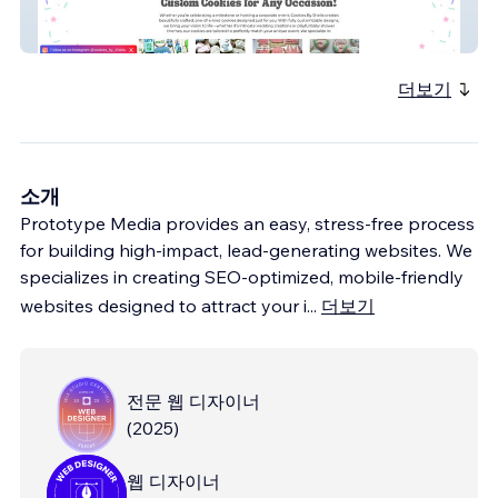
Cookies by Sheila
더보기
소개
Prototype Media provides an easy, stress-free process
for building high-impact, lead-generating websites. We
specializes in creating SEO-optimized, mobile-friendly
websites designed to attract your i
...
더보기
전문 웹 디자이너
(
2025
)
웹 디자이너