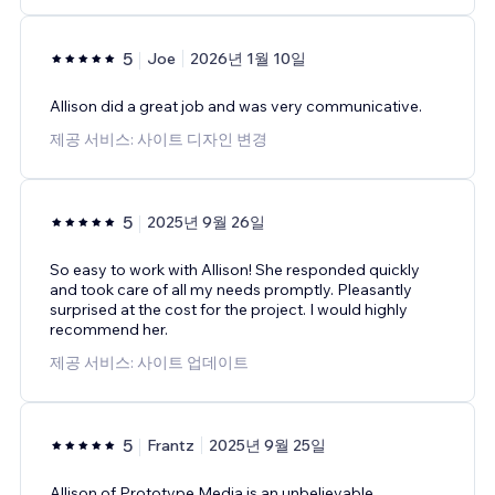
5
Joe
2026년 1월 10일
Allison did a great job and was very communicative.
제공 서비스: 사이트 디자인 변경
5
2025년 9월 26일
So easy to work with Allison! She responded quickly
and took care of all my needs promptly. Pleasantly
surprised at the cost for the project. I would highly
recommend her.
제공 서비스: 사이트 업데이트
5
Frantz
2025년 9월 25일
Allison of Prototype Media is an unbelievable