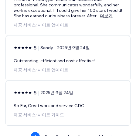
professional. She communicates wonderfully, and her
work is exceptional. If I could give her 100 stars I would!
She has earned our business forever. After
...
더보기
제공 서비스: 사이트 업데이트
5
Sandy
2025년 9월 24일
Outstanding, efficient and cost-effective!
제공 서비스: 사이트 업데이트
5
2025년 9월 24일
So Far, Great work and service GDC
제공 서비스: 사이트 가이드