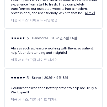
experience from start to finish. They completely
transformed our outdated website into a modern,
professional, and user-friendly Wix site that be
...
더보기
제공 서비스: 사이트 디자인 변경
5
Darkhorse
2026년 6월 14일
Always such a pleasure working with them, so patient,
helpful, understanding and insightful!
제공 서비스: 고급 사이트 디자인
5
Steve
2026년 6월 8일
Couldn't of asked for a better partner to help me. Truly a
Wix Expert!!!
제공 서비스: 기본 사이트 디자인