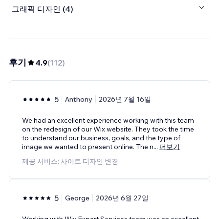
그래픽 디자인 (4)
후기
4.9
(
112
)
5
Anthony
2026년 7월 16일
We had an excellent experience working with this team
on the redesign of our Wix website. They took the time
to understand our business, goals, and the type of
image we wanted to present online. The n
...
더보기
제공 서비스: 사이트 디자인 변경
5
George
2026년 6월 27일
Working with Wix Expert Services team was an excellent