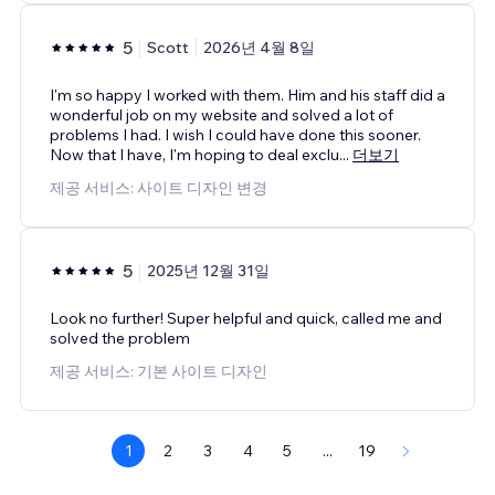
5
Scott
2026년 4월 8일
I'm so happy I worked with them. Him and his staff did a
wonderful job on my website and solved a lot of
problems I had. I wish I could have done this sooner.
Now that I have, I'm hoping to deal exclu
...
더보기
제공 서비스: 사이트 디자인 변경
5
2025년 12월 31일
Look no further! Super helpful and quick, called me and
solved the problem
제공 서비스: 기본 사이트 디자인
1
2
3
4
5
...
19