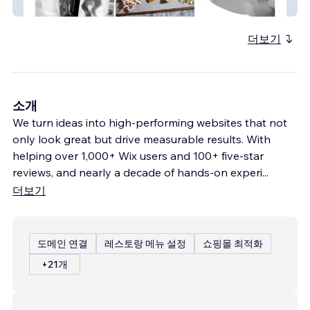
Greywell Nutrition
더보기
소개
We turn ideas into high-performing websites that not
only look great but drive measurable results. With
helping over 1,000+ Wix users and 100+ five-star
reviews, and nearly a decade of hands-on experi
...
더보기
도메인 연결
레스토랑 메뉴 설정
쇼핑몰 최적화
+21개