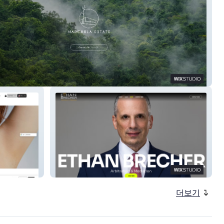
a Estate
ETHAN BRECHER
더보기