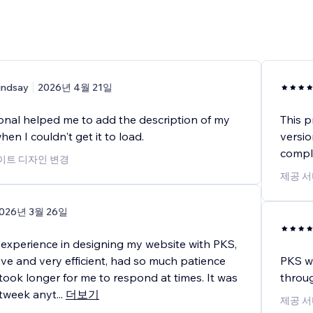
indsay
2026년 4월 21일
ional helped me to add the description of my
This p
n I couldn't get it to load.
versio
compl
사이트 디자인 변경
제공 서
026년 3월 26일
 experience in designing my website with PKS,
ve and very efficient, had so much patience
PKS wh
 took longer for me to respond at times. It was
throu
 tweek anyt
...
더보기
제공 서