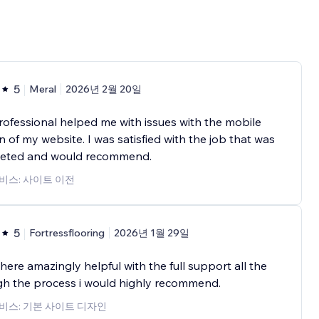
5
Meral
2026년 2월 20일
rofessional helped me with issues with the mobile
n of my website. I was satisfied with the job that was
eted and would recommend.
비스: 사이트 이전
5
Fortressflooring
2026년 1월 29일
ere amazingly helpful with the full support all the
gh the process i would highly recommend.
비스: 기본 사이트 디자인