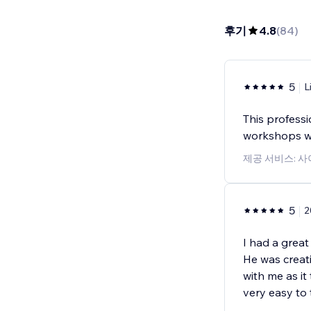
후기
4.8
(
84
)
5
L
This profess
workshops whe
제공 서비스: 
5
2
I had a great
He was creati
with me as it
very easy to