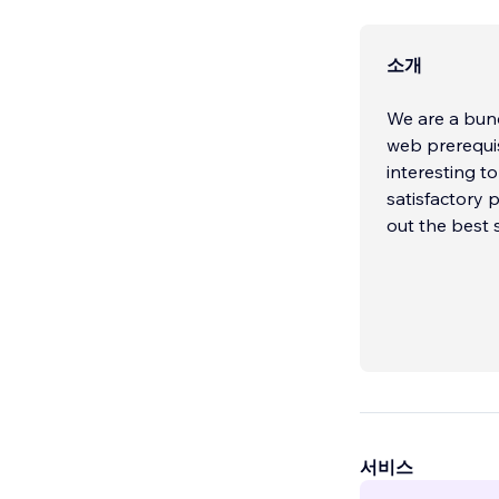
소개
We are a bund
web prerequis
interesting to
satisfactory 
out the best 
서비스