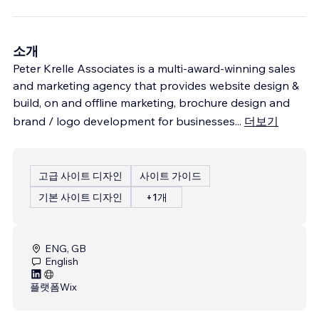
소개
Peter Krelle Associates is a multi-award-winning sales
and marketing agency that provides website design &
build, on and offline marketing, brochure design and
brand / logo development for businesses
...
더보기
고급 사이트 디자인
사이트 가이드
기본 사이트 디자인
+1개
ENG, GB
English
플랫폼
Wix