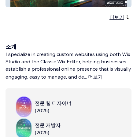
C2 Collaborative
더보기
소개
I specialize in creating custom websites using both Wix
Studio and the Classic Wix Editor, helping businesses
establish a professional online presence that is visually
engaging, easy to manage, and de
...
더보기
전문 웹 디자이너
(
2025
)
전문 개발자
(
2025
)