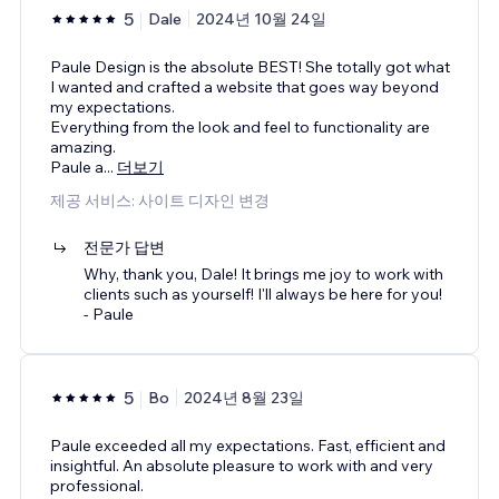
5
Dale
2024년 10월 24일
Paule Design is the absolute BEST! She totally got what
I wanted and crafted a website that goes way beyond
my expectations.
Everything from the look and feel to functionality are
amazing.
Paule a
...
더보기
제공 서비스: 사이트 디자인 변경
전문가 답변
Why, thank you, Dale! It brings me joy to work with
clients such as yourself! I'll always be here for you!
- Paule
5
Bo
2024년 8월 23일
Paule exceeded all my expectations. Fast, efficient and
insightful. An absolute pleasure to work with and very
professional.