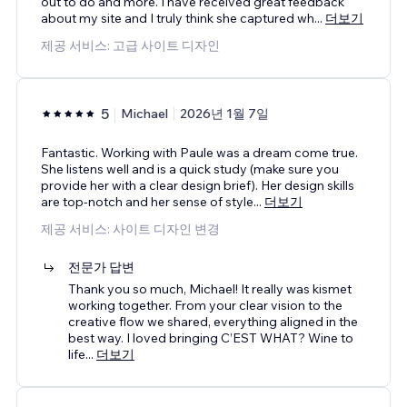
out to do and more. I have received great feedback
about my site and I truly think she captured wh
...
더보기
제공 서비스: 고급 사이트 디자인
5
Michael
2026년 1월 7일
Fantastic. Working with Paule was a dream come true.
She listens well and is a quick study (make sure you
provide her with a clear design brief). Her design skills
are top-notch and her sense of style
...
더보기
제공 서비스: 사이트 디자인 변경
전문가 답변
Thank you so much, Michael! It really was kismet
working together. From your clear vision to the
creative flow we shared, everything aligned in the
best way. I loved bringing C’EST WHAT? Wine to
life
...
더보기