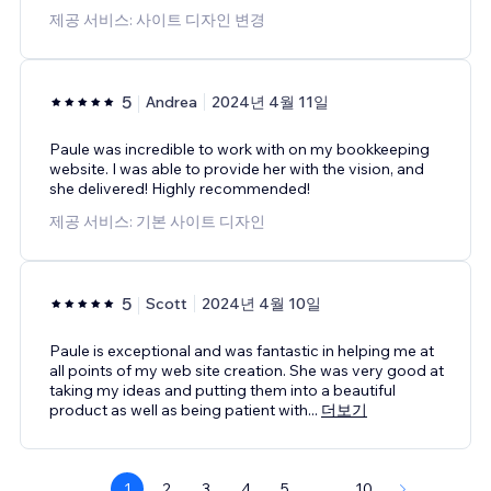
제공 서비스: 사이트 디자인 변경
5
Andrea
2024년 4월 11일
Paule was incredible to work with on my bookkeeping
website. I was able to provide her with the vision, and
she delivered! Highly recommended!
제공 서비스: 기본 사이트 디자인
5
Scott
2024년 4월 10일
Paule is exceptional and was fantastic in helping me at
all points of my web site creation. She was very good at
taking my ideas and putting them into a beautiful
product as well as being patient with
...
더보기
1
2
3
4
5
...
10