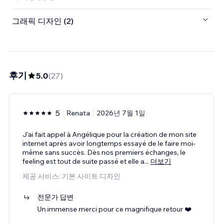
그래픽 디자인 (2)
후기
5.0
(
27
)
5
Renata
2026년 7월 1일
J'ai fait appel à Angélique pour la création de mon site
internet après avoir longtemps essayé de le faire moi-
même sans succès. Dès nos premiers échanges, le
feeling est tout de suite passé et elle a
...
더보기
제공 서비스: 기본 사이트 디자인
전문가 답변
Un immense merci pour ce magnifique retour ❤️