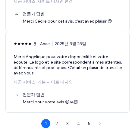
제공 서비스: 사이트 디자인 변경
전문가 답변
Merci Cécile pour cet avis, c'est avec plaisir 😊
5
Anais
2025년 3월 25일
Merci Angélique pour votre disponibilité et votre
écoute. Le logo et le site correspondent à mes attentes,
différenciants et poétiques. C'était un plaisir de travailler
avec vous.
제공 서비스: 기본 사이트 디자인
전문가 답변
Merci pour votre avis 😊🙏🏻
1
2
3
4
5