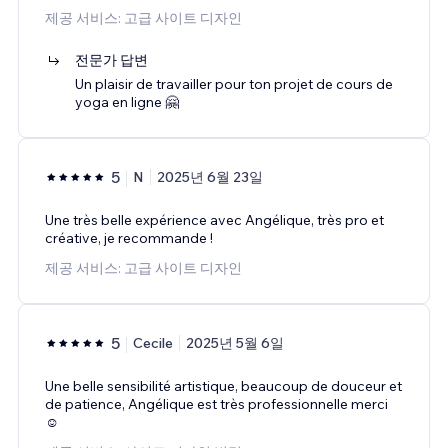
제공 서비스: 고급 사이트 디자인
전문가 답변
Un plaisir de travailler pour ton projet de cours de
yoga en ligne 🤗
5
N
2025년 6월 23일
Une très belle expérience avec Angélique, très pro et
créative, je recommande !
제공 서비스: 고급 사이트 디자인
5
Cecile
2025년 5월 6일
Une belle sensibilité artistique, beaucoup de douceur et
de patience, Angélique est très professionnelle merci
☺️