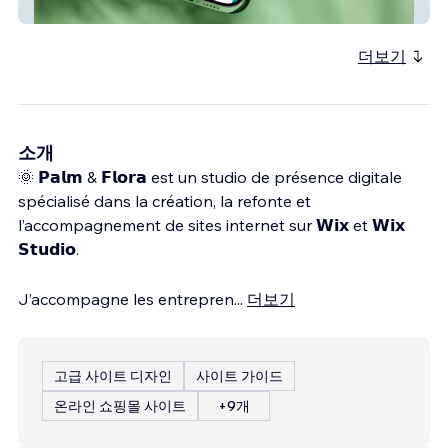
de wing foil
더보기
소개
🌞 𝗣𝗮𝗹𝗺 & 𝗙𝗹𝗼𝗿𝗮 est un studio de présence digitale
spécialisé dans la création, la refonte et
l’accompagnement de sites internet sur 𝗪𝗶𝘅 et 𝗪𝗶𝘅
𝗦𝘁𝘂𝗱𝗶𝗼.
J’accompagne les entrepren
...
더보기
고급 사이트 디자인
사이트 가이드
온라인 쇼핑몰 사이트
+9개