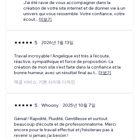
J’ai été ravie de vous accompagner dans la
création de votre site internet et de donner vie à un
univers qui vous ressemble. Votre confiance, votre
écout
...
더보기
5
2026년 1월 13일
Travail incroyable ! Angelique est très à l’écoute,
réactive, sympathique et force de proposition. La
création de mon site s’est faite dans la confiance et la
bonne humeur, avec un résultat final au t
...
더보기
제공 서비스: 기본 사이트 디자인
5
Whoony
2025년 10월 7일
Génial ! Rapidité, Fluidité, Gentillesse et surtout
beaucoup d'écoute et de professionnalisme. Merci
encore pour le travail effectué et j'hésiterais pas à
revenir si jamais j'ai besoin !