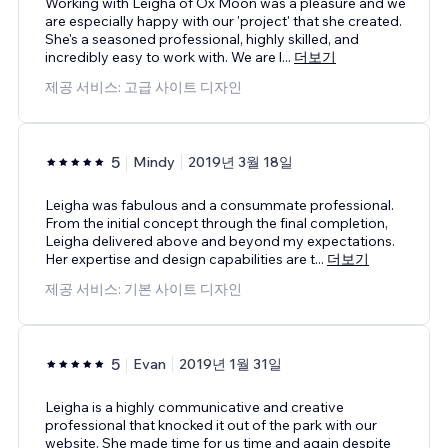
Working with Leigha of Ox Moon was a pleasure and we
are especially happy with our 'project' that she created.
She's a seasoned professional, highly skilled, and
incredibly easy to work with. We are l
...
더보기
제공 서비스: 고급 사이트 디자인
5
Mindy
2019년 3월 18일
Leigha was fabulous and a consummate professional.
From the initial concept through the final completion,
Leigha delivered above and beyond my expectations.
Her expertise and design capabilities are t
...
더보기
제공 서비스: 기본 사이트 디자인
5
Evan
2019년 1월 31일
Leigha is a highly communicative and creative
professional that knocked it out of the park with our
website. She made time for us time and again despite