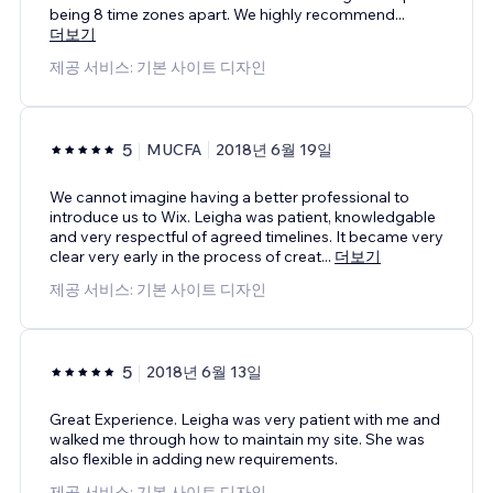
being 8 time zones apart. We highly recommend
...
더보기
제공 서비스: 기본 사이트 디자인
5
MUCFA
2018년 6월 19일
We cannot imagine having a better professional to
introduce us to Wix. Leigha was patient, knowledgable
and very respectful of agreed timelines. It became very
clear very early in the process of creat
...
더보기
제공 서비스: 기본 사이트 디자인
5
2018년 6월 13일
Great Experience. Leigha was very patient with me and
walked me through how to maintain my site. She was
also flexible in adding new requirements.
제공 서비스: 기본 사이트 디자인