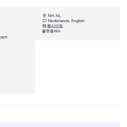
NH, NL
Nederlands, English
웹사이트
플랫폼
Wix
rpen
or AI-
ise in
helder