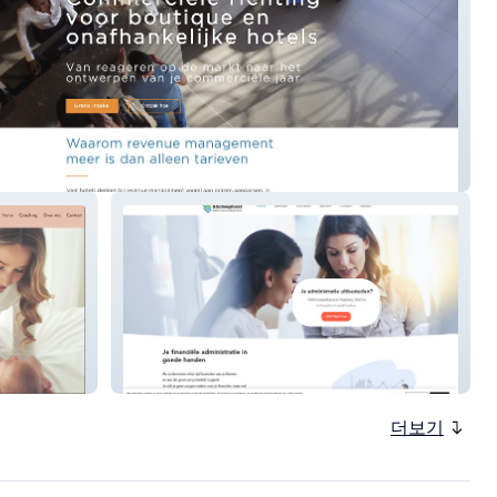
e Consultant
AKHSS
더보기