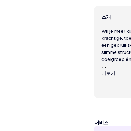
소개
Wil je meer k
krachtige, to
een gebruiksv
slimme struc
doelgroep én
Je website is
더보기
bots die stee
neuromarketi
overkomt, ver
Daarom kies j
• Officieel Wix
서비스