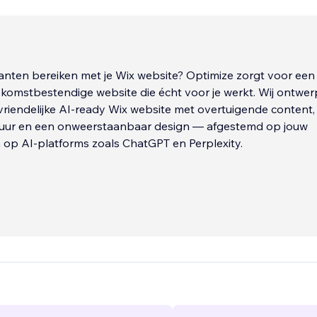
lanten bereiken met je Wix website? Optimize zorgt voor een
ekomstbestendige website die écht voor je werkt. Wij ontwe
riendelijke AI-ready Wix website met overtuigende content,
tuur en een onweerstaanbaar design — afgestemd op jouw
 op AI-platforms zoals ChatGPT en Perplexity.
 niet alleen vindbaar in Google, maar ook geoptimaliseerd vo
ds vaker bepalen welke content zichtbaar is. Met onze expert
ng, SEO en AI-optimalisatie zorgen we dat jouw boodschap 
trouwen wekt én aanzet tot actie.
e voor Optimize:
 specialist
...