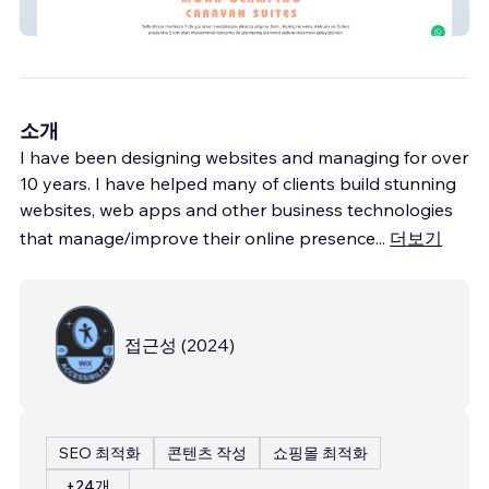
Monacamp
소개
I have been designing websites and managing for over
10 years. I have helped many of clients build stunning
websites, web apps and other business technologies
that manage/improve their online presence
...
더보기
접근성
(
2024
)
SEO 최적화
콘텐츠 작성
쇼핑몰 최적화
+24개