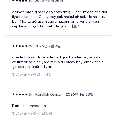
5
2026년 5월 26일
Aslında istediğim şey çok basitmiş. Diğer uzmanlar ciddi
fiyatlar isterken Olcay bey çok makul bir şekilde halletti.
Ben 1 hafta uğraşsm yapamazdım ama kendisi nasıl
yapılacağını çok hızlı şekilde gös
...
더보기
5
2026년 2월 3일
siteyle ilgili kendi halledemediğim konularda çok sabırlı
ve titiz bir şekilde yardımcı oldu olcay bey. emekleriniz
için çok teşekkür ediyoruz.
제공 서비스: 쇼핑몰 설정
5
Nurullah Osman
2026년 1월 23일
Domain connection
제공 서비스: SEO 최적화