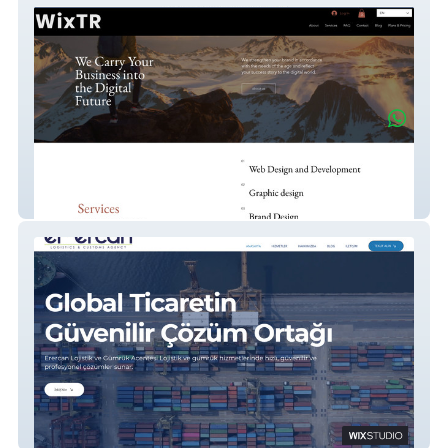
WixTR
Er-ercan