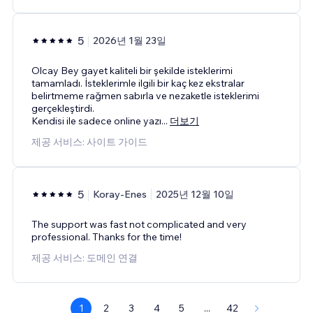
5
2026년 1월 23일
Olcay Bey gayet kaliteli bir şekilde isteklerimi
tamamladı. İsteklerimle ilgili bir kaç kez ekstralar
belirtmeme rağmen sabırla ve nezaketle isteklerimi
gerçekleştirdi.
Kendisi ile sadece online yazı
...
더보기
제공 서비스: 사이트 가이드
5
Koray-Enes
2025년 12월 10일
The support was fast not complicated and very
professional. Thanks for the time!
제공 서비스: 도메인 연결
1
2
3
4
5
...
42