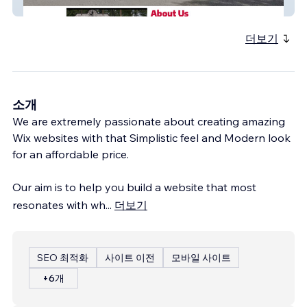
armedtexans
더보기
소개
We are extremely passionate about creating amazing
Wix websites with that Simplistic feel and Modern look
for an affordable price. ​
Our aim is to help you build a website that most
resonates with wh
...
더보기
SEO 최적화
사이트 이전
모바일 사이트
+6개