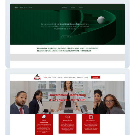
Shweta More | Resume
1AlphaServices