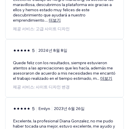
maravillosa, descubrimos la plataforma wix gracias a
ellos y hemos estado muy felices de este
descubrimiento que ayudará a nuestro
emprendimiento.
...
더보기
제공 서비스: 고급 사이트 디자인
5
2024년 8월 8일
Quede feliz con los resultados, siempre estuvieron
atentos a las apreciaciones que les hacía, además me
asesoraron de acuerdo a mis necesidades me encantó
el trabajo realizado en el tiempo estimado, m
...
더보기
제공 서비스: 사이트 디자인 변경
5
Emlyn
2023년 6월 26일
Excelente, la profesional Diana Gonzalez, no me pudo
haber tocada una mejor, estuvo excelente, me ayudo y