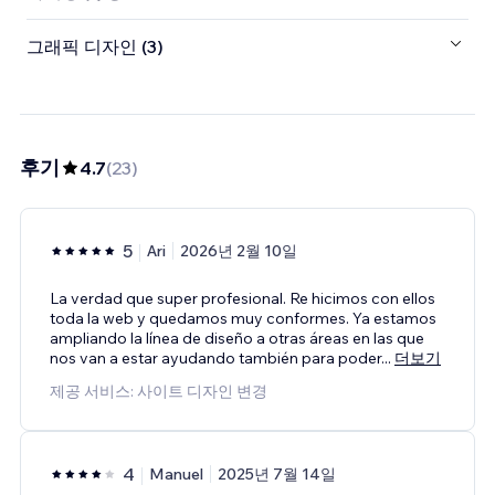
그래픽 디자인 (3)
후기
4.7
(
23
)
5
Ari
2026년 2월 10일
La verdad que super profesional. Re hicimos con ellos
toda la web y quedamos muy conformes. Ya estamos
ampliando la línea de diseño a otras áreas en las que
nos van a estar ayudando también para poder
...
더보기
제공 서비스: 사이트 디자인 변경
4
Manuel
2025년 7월 14일