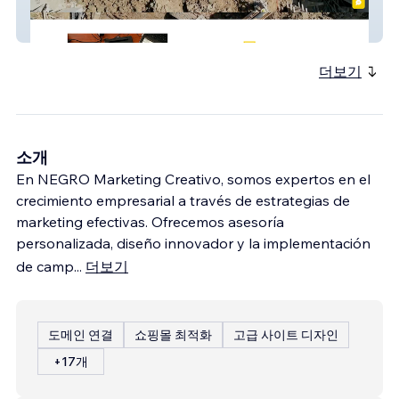
Empresa Constructora
더보기
소개
En NEGRO Marketing Creativo, somos expertos en el
crecimiento empresarial a través de estrategias de
marketing efectivas. Ofrecemos asesoría
personalizada, diseño innovador y la implementación
de camp
...
더보기
도메인 연결
쇼핑몰 최적화
고급 사이트 디자인
+17개