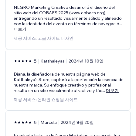
NEGRO Marketing Creativo desarrolló el diseño del
sitio web del COBAES 2025 (www.cobaes.org),
entregando un resultado visualmente sólido y alineado
con la identidad del evento en términos de navegació
...
더보기
제공 서비스: 고급 사이트 디자인
5
Katthaleyas
2024년 10월 10일
Diana, la diseñadora de nuestra página web de
Katthaleya's Store, capturó a la perfección la esencia de
nuestra marca. Su enfoque creativo y profesional
resultó en un sitio visualmente atractivo y fác
...
더보기
제공 서비스: 온라인 쇼핑몰 사이트
5
Marcela
2024년 8월 20일
Excelente trabajo de Negro Marketing, su asesoría fue