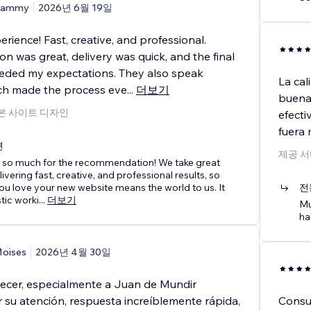
Cammy
2026년 6월 19일
erience! Fast, creative, and professional.
 was great, delivery was quick, and the final
eded my expectations. They also speak
La cal
ch made the process eve
...
더보기
buena
기본 사이트 디자인
efecti
fuera 
변
제공 서
 so much for the recommendation! We take great
livering fast, creative, and professional results, so
u love your new website means the world to us. It
전
tic worki
...
더보기
Mu
ha
oises
2026년 4월 30일
ecer, especialmente a Juan de Mundir
 su atención, respuesta increíblemente rápida,
Consu