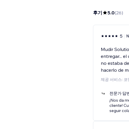
후기
5.0
(
26
)
5
N
Mudir Solutio
entregar... e
no estaba de
hacerlo de 
제공 서비스: 코
전문가 답
¡Nos da m
cliente! C
seguir co