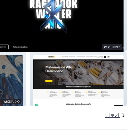
Belcast
Mango Construction S
더보기