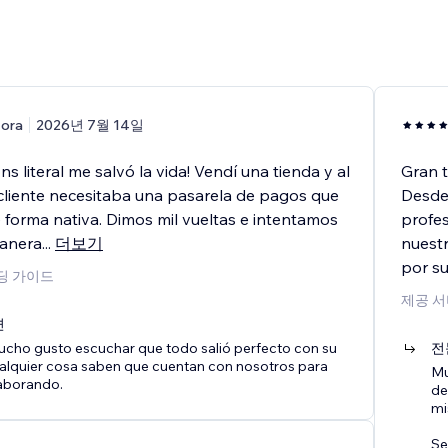
ora
2026년 7월 14일
ns literal me salvó la vida! Vendí una tienda y al
Gran t
l cliente necesitaba una pasarela de pagos que
Desde 
 forma nativa. Dimos mil vueltas e intentamos
profe
manera
...
더보기
nuestr
por su 
딩 가이드
제공 서
변
ucho gusto escuchar que todo salió perfecto con su
전
ualquier cosa saben que cuentan con nosotros para
Mu
laborando.
de
mi
Se