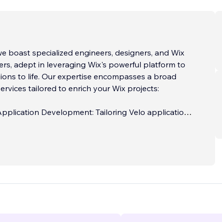
we boast specialized engineers, designers, and Wix
rs, adept in leveraging Wix's powerful platform to
sions to life. Our expertise encompasses a broad
ervices tailored to enrich your Wix projects:
pplication Development: Tailoring Velo applications
 unique needs, enhancing user experience and
 on the Wix platform.
gn: Crafting visually stunning and user-friendly Wix
 stand out and resonate with your target audience.
...