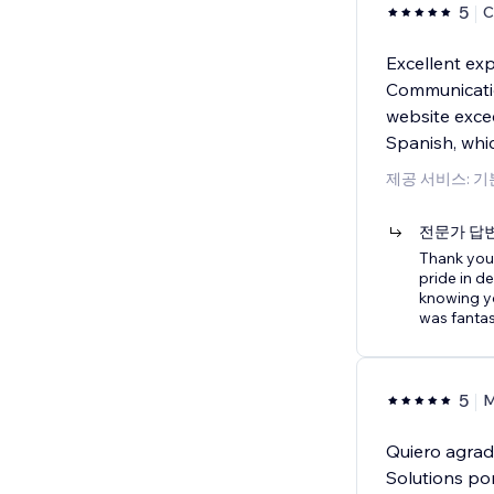
5
Excellent exp
Communication
website exce
Spanish, whi
제공 서비스: 
전문가 답
Thank you
pride in de
knowing yo
was fantas
5
M
Quiero agrad
Solutions por