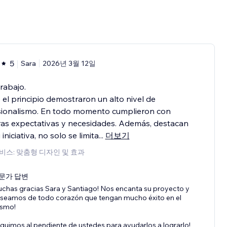
5
Sara
2026년 3월 12일
rabajo.
el principio demostraron un alto nivel de
sionalismo. En todo momento cumplieron con
as expectativas y necesidades. Además, destacan
iniciativa, no solo se limita
...
더보기
비스: 맞춤형 디자인 및 효과
문가 답변
chas gracias Sara y Santiago! Nos encanta su proyecto y
seamos de todo corazón que tengan mucho éxito en el
smo!
guimos al pendiente de ustedes para ayudarlos a lograrlo!