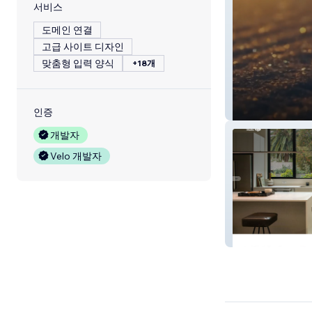
서비스
도메인 연결
고급 사이트 디자인
맞춤형 입력 양식
+18개
Yoam.life v 1.3
인증
개발자
Velo 개발자
Maderika