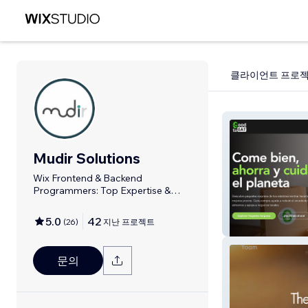
클라이언트 프로
Mudir Solutions
Wix Frontend & Backend
Programmers: Top Expertise &
Solutions
5.0
42
(
26
)
지난 프로젝트
Good to EAT
문의