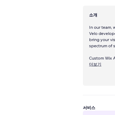
소개
In our team, 
Velo develope
bring your vi
spectrum of s
Custom Wix A
to meet your
더보기
functionality
Wix Site Desi
websites that
서비스