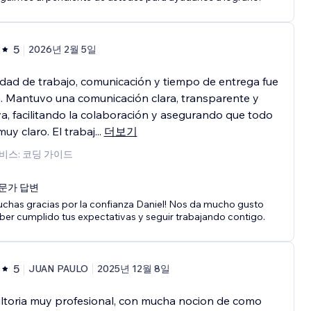
5
2026년 2월 5일
idad de trabajo, comunicación y tiempo de entrega fue
. Mantuvo una comunicación clara, transparente y
va, facilitando la colaboración y asegurando que todo
muy claro. El trabaj
...
더보기
비스: 코딩 가이드
문가 답변
chas gracias por la confianza Daniel! Nos da mucho gusto
ber cumplido tus expectativas y seguir trabajando contigo.
5
JUAN PAULO
2025년 12월 8일
ltoria muy profesional, con mucha nocion de como