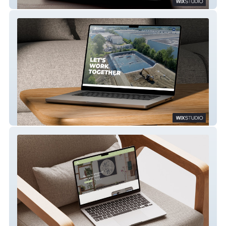
VakWerk
Sealtec