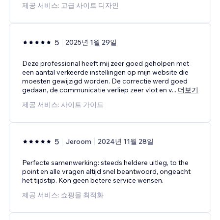
제공 서비스: 고급 사이트 디자인
5
2025년 1월 29일
Deze professional heeft mij zeer goed geholpen met
een aantal verkeerde instellingen op mijn website die
moesten gewijzigd worden. De correctie werd goed
gedaan, de communicatie verliep zeer vlot en v
...
더보기
제공 서비스: 사이트 가이드
5
Jeroom
2024년 11월 28일
Perfecte samenwerking: steeds heldere uitleg, to the
point en alle vragen altijd snel beantwoord, ongeacht
het tijdstip. Kon geen betere service wensen.
제공 서비스: 쇼핑몰 최적화