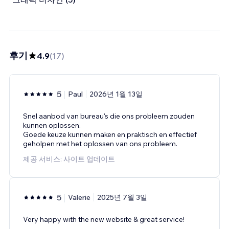
후기
4.9
(
17
)
5
Paul
2026년 1월 13일
Snel aanbod van bureau's die ons probleem zouden
kunnen oplossen.
Goede keuze kunnen maken en praktisch en effectief
geholpen met het oplossen van ons probleem.
제공 서비스: 사이트 업데이트
5
Valerie
2025년 7월 3일
Very happy with the new website & great service!