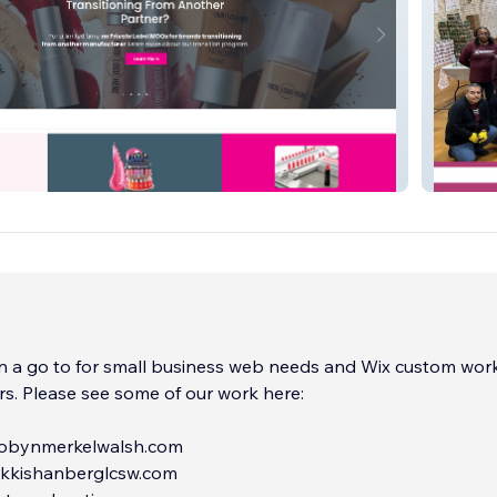
 Label
NUSH
 a go to for small business web needs and Wix custom work
ork here:
robynmerkelwalsh.com
rikkishanberglcsw.com