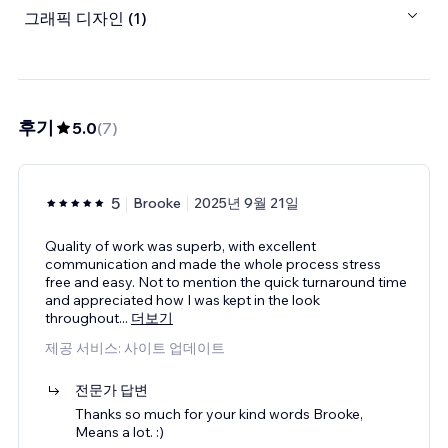
그래픽 디자인 (1)
후기
5.0
(
7
)
5
Brooke
2025년 9월 21일
Quality of work was superb, with excellent
communication and made the whole process stress
free and easy. Not to mention the quick turnaround time
and appreciated how I was kept in the look
throughout
...
더보기
제공 서비스: 사이트 업데이트
전문가 답변
Thanks so much for your kind words Brooke,
Means a lot. :)