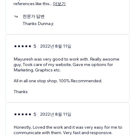
references like this
...
더보기
전문가 답변
Thanks Dunna ji
5
2022년 8월 11일
Mayuresh was very good to work with. Really awsome
guy, Took care of my website, Gave me options for
Marketing, Graphics etc.
All in all one stop shop. 100% Recommended.
Thanks
5
2022년 8월 11일
Honestly, Loved the work and it was very easy for me to
communicate with them. Very fast and responsive.