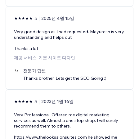
5
2025년 4월 15일
Very good design as I had requested. Mayuresh is very
understanding and helps out.
Thanks a lot
제공 서비스: 기본 사이트 디자인
전문가 답변
Thanks brother. Lets get the SEO Going :)
5
2023년 1월 16일
Very Professional, Offered me digital marketing
services as well. Almost a one stop shop. I will surely
recommend them to others.
https://www.thelooksalonsuites.com he showed me