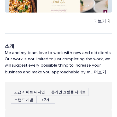
dueamici
더보기
소개
Me and my team love to work with new and old clients,
Our work is not limited to just completing the work, we
will suggest every possible thing to increase your
business and make you approachable by m
...
더보기
고급 사이트 디자인
온라인 쇼핑몰 사이트
브랜드 개발
+7개