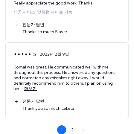
Really appreciate the good work. Thanks.
제공 서비스: 맞춤형 사이트 기능
전문가 답변
Thanks so much Slayer
5
2022년 2월 9일
Komal was great. He communicated well with me
throughout this process. He answered any questions
and corrected any mistakes right away. I would
definitely recommend him to others. I plan on using
him
...
더보기
전문가 답변
Thank you so much Leketa
1
2